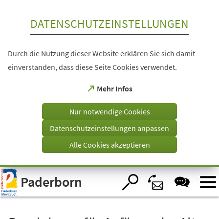
Inhalt anspringen
DATENSCHUTZEINSTELLUNGEN
Durch die Nutzung dieser Website erklären Sie sich damit
einverstanden, dass diese Seite Cookies verwendet.
(Öffnet
Mehr Infos
in
einem
Nur notwendige Cookies
neuen
Tab)
Datenschutzeinstellungen anpassen
Alle Cookies akzeptieren
Visuelle
Paderborn
Assistenzsoftware
öffnen.