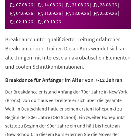
neuen
Fr
,
07
.
08
.
26
Fr
,
14
.
08
.
26
Fr
,
21
.
08
.
26
Fr
,
28
.
08
.
26
Tab)
Fr
,
04
.
09
.
26
Fr
,
11
.
09
.
26
Fr
,
18
.
09
.
26
Fr
,
25
.
09
.
26
Fr
,
02
.
10
.
26
Fr
,
09
.
10
.
26
Breakdance unter qualifizierter Leitung erfahrener
Breakdancer und Trainer. Dieser Kurs wendet sich an
alle Jungen mit Interesse an akrobatischen Elementen
und coolen Schrittkombinationen.
Breakdance für Anfänger im Alter von 7-12 Jahren
Der Breakdance entstand Anfang der 70er Jahre in New York
(Bronx), von dort aus verbreitete er sich über die gesamte
Welt. In Deutschland hatte er seinen ersten Höhepunkt zu
Beginn der 80er Jahre (Old School). Ein zweiter Höhepunkt
setzte zu Beginn der 90er Jahre ein und hält bis heute an
(New School). In diesem Kurs erlernen Sie die Moves der