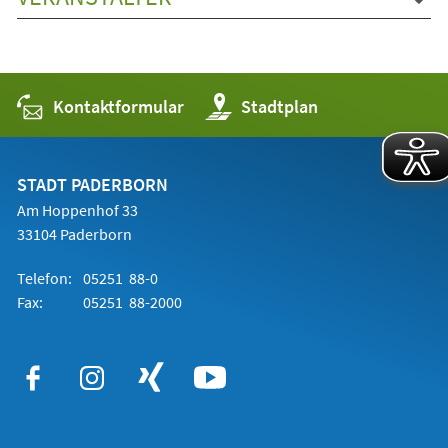
Kontaktformular
(Öffnet
Stadtplan
in
einem
neuen
Tab)
STADT PADERBORN
Am Hoppenhof 33
33104 Paderborn
Telefon:
05251 88-0
Fax:
05251 88-2000