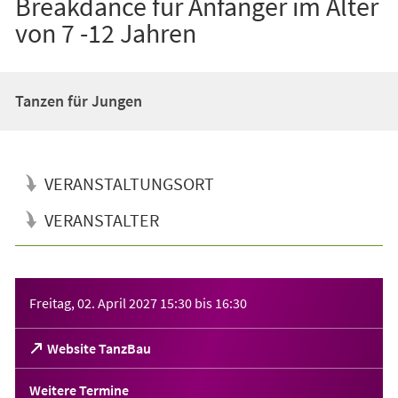
Breakdance für Anfänger im Alter
von 7 -12 Jahren
Tanzen für Jungen
VERANSTALTUNGSORT
VERANSTALTER
Veranstaltungsinformationen
Freitag, 02. April 2027
15:30
bis
16:30
(Öffnet
Website TanzBau
in
einem
Weitere Termine