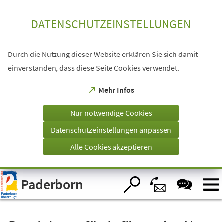
Inhalt anspringen
DATENSCHUTZEINSTELLUNGEN
Durch die Nutzung dieser Website erklären Sie sich damit
einverstanden, dass diese Seite Cookies verwendet.
(Öffnet
Mehr Infos
in
einem
Nur notwendige Cookies
neuen
Tab)
Datenschutzeinstellungen anpassen
Alle Cookies akzeptieren
Visuelle
Paderborn
Assistenzsoftware
öffnen.