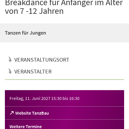
Breakdance für Anfänger im Alter
von 7 -12 Jahren
Tanzen für Jungen
VERANSTALTUNGSORT
VERANSTALTER
Veranstaltungsinformationen
Freitag, 11. Juni 2027
15:30
bis
16:30
(Öffnet
Website TanzBau
in
einem
Weitere Termine