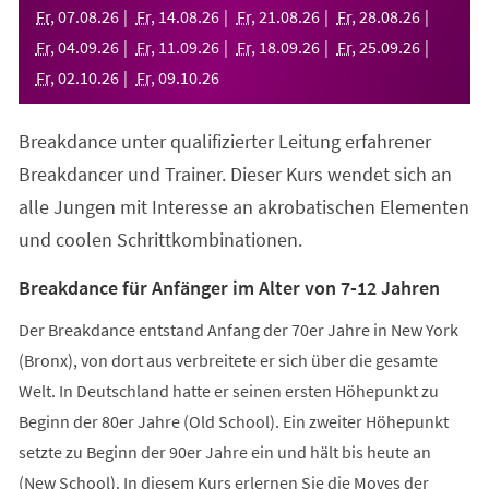
neuen
Fr
,
07
.
08
.
26
Fr
,
14
.
08
.
26
Fr
,
21
.
08
.
26
Fr
,
28
.
08
.
26
Tab)
Fr
,
04
.
09
.
26
Fr
,
11
.
09
.
26
Fr
,
18
.
09
.
26
Fr
,
25
.
09
.
26
Fr
,
02
.
10
.
26
Fr
,
09
.
10
.
26
Breakdance unter qualifizierter Leitung erfahrener
Breakdancer und Trainer. Dieser Kurs wendet sich an
alle Jungen mit Interesse an akrobatischen Elementen
und coolen Schrittkombinationen.
Breakdance für Anfänger im Alter von 7-12 Jahren
Der Breakdance entstand Anfang der 70er Jahre in New York
(Bronx), von dort aus verbreitete er sich über die gesamte
Welt. In Deutschland hatte er seinen ersten Höhepunkt zu
Beginn der 80er Jahre (Old School). Ein zweiter Höhepunkt
setzte zu Beginn der 90er Jahre ein und hält bis heute an
(New School). In diesem Kurs erlernen Sie die Moves der