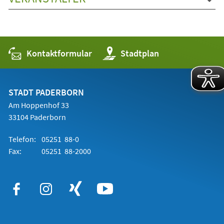
Kontaktformular
(Öffnet
Stadtplan
in
einem
neuen
Tab)
STADT PADERBORN
Am Hoppenhof 33
33104 Paderborn
Telefon:
05251 88-0
Fax:
05251 88-2000