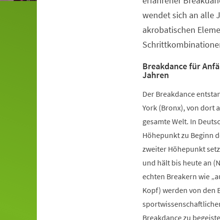
erfahrener Breakdanc
wendet sich an alle 
akrobatischen Elem
Schrittkombinatione
Breakdance für Anfä
Jahren
Der Breakdance entstan
York (Bronx), von dort a
gesamte Welt. In Deutsc
Höhepunkt zu Beginn de
zweiter Höhepunkt setz
und hält bis heute an (
echten Breakern wie „a
Kopf) werden von den B
sportwissenschaftliche
Breakdance zu begeister