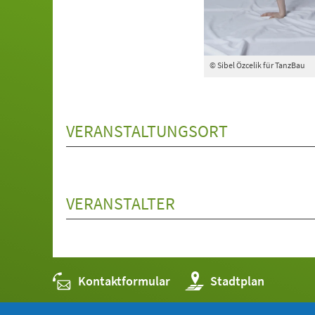
© Sibel Özcelik für TanzBau
VERANSTALTUNGSORT
VERANSTALTER
Kontaktformular
(Öffnet
Stadtplan
in
einem