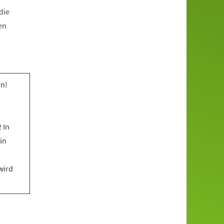
die
en
n!
 In
in
wird