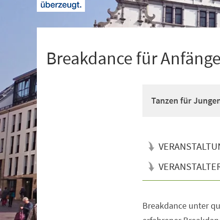
+
1
Breakdance für Anfänger
Tanzen für Junge
VERANSTALTU
VERANSTALTE
Breakdance unter qua
Veranstaltungsinformationen