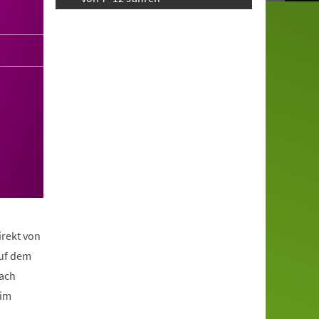
irekt von
auf dem
nach
eim