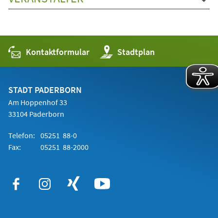
Kontaktformular
(Öffnet
Stadtplan
in
einem
neuen
Tab)
STADT PADERBORN
Am Hoppenhof 33
33104 Paderborn
Telefon:
05251 88-0
Fax:
05251 88-2000