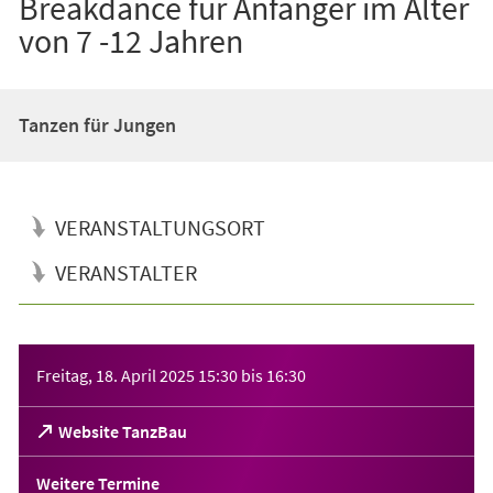
Breakdance für Anfänger im Alter
von 7 -12 Jahren
Tanzen für Jungen
VERANSTALTUNGSORT
VERANSTALTER
Veranstaltungsinformationen
Freitag, 18. April 2025
15:30
bis
16:30
(Öffnet
Website TanzBau
in
einem
Weitere Termine