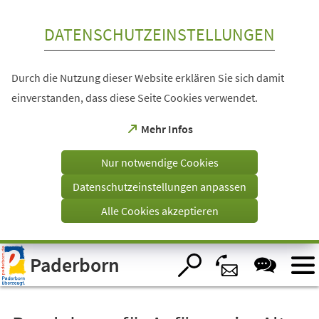
Inhalt anspringen
DATENSCHUTZEINSTELLUNGEN
Durch die Nutzung dieser Website erklären Sie sich damit
einverstanden, dass diese Seite Cookies verwendet.
(Öffnet
Mehr Infos
in
einem
Nur notwendige Cookies
neuen
Tab)
Datenschutzeinstellungen anpassen
Alle Cookies akzeptieren
Visuelle
Paderborn
Assistenzsoftware
öffnen.