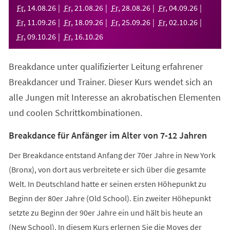
neuen
Fr
,
14
.
08
.
26
Fr
,
21
.
08
.
26
Fr
,
28
.
08
.
26
Fr
,
04
.
09
.
26
Tab)
Fr
,
11
.
09
.
26
Fr
,
18
.
09
.
26
Fr
,
25
.
09
.
26
Fr
,
02
.
10
.
26
Fr
,
09
.
10
.
26
Fr
,
16
.
10
.
26
Breakdance unter qualifizierter Leitung erfahrener
Breakdancer und Trainer. Dieser Kurs wendet sich an
alle Jungen mit Interesse an akrobatischen Elementen
und coolen Schrittkombinationen.
Breakdance für Anfänger im Alter von 7-12 Jahren
Der Breakdance entstand Anfang der 70er Jahre in New York
(Bronx), von dort aus verbreitete er sich über die gesamte
Welt. In Deutschland hatte er seinen ersten Höhepunkt zu
Beginn der 80er Jahre (Old School). Ein zweiter Höhepunkt
setzte zu Beginn der 90er Jahre ein und hält bis heute an
(New School). In diesem Kurs erlernen Sie die Moves der