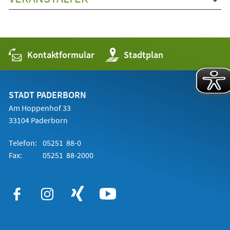
Kontaktformular
(Öffnet
Stadtplan
in
einem
neuen
Tab)
STADT PADERBORN
Am Hoppenhof 33
33104 Paderborn
Telefon:
05251 88-0
Fax:
05251 88-2000