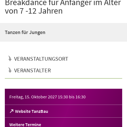
Breakdance für Anfänger im Alter
von 7 -12 Jahren
Tanzen für Jungen
VERANSTALTUNGSORT
VERANSTALTER
Veranstaltungsinformationen
Freitag, 15. Oktober 2027
15:30
bis
16:30
(Öffnet
Website TanzBau
in
einem
Weitere Termine