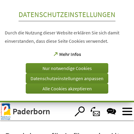
Inhalt anspringen
DATENSCHUTZEINSTELLUNGEN
Durch die Nutzung dieser Website erklären Sie sich damit
einverstanden, dass diese Seite Cookies verwendet.
(Öffnet
Mehr Infos
in
einem
Nur notwendige Cookies
neuen
Tab)
Datenschutzeinstellungen anpassen
Alle Cookies akzeptieren
Visuelle
Paderborn
Assistenzsoftware
öffnen.