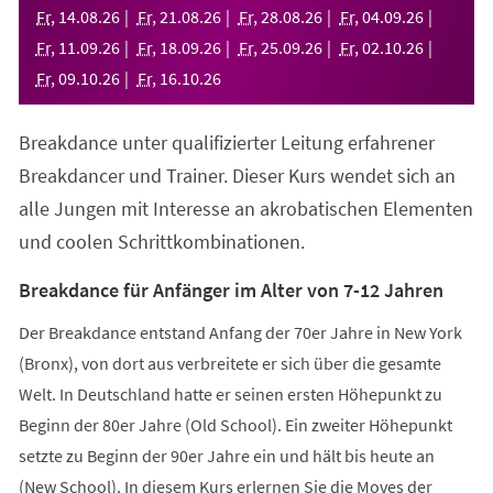
neuen
Fr
,
14
.
08
.
26
Fr
,
21
.
08
.
26
Fr
,
28
.
08
.
26
Fr
,
04
.
09
.
26
Tab)
Fr
,
11
.
09
.
26
Fr
,
18
.
09
.
26
Fr
,
25
.
09
.
26
Fr
,
02
.
10
.
26
Fr
,
09
.
10
.
26
Fr
,
16
.
10
.
26
Breakdance unter qualifizierter Leitung erfahrener
Breakdancer und Trainer. Dieser Kurs wendet sich an
alle Jungen mit Interesse an akrobatischen Elementen
und coolen Schrittkombinationen.
Breakdance für Anfänger im Alter von 7-12 Jahren
Der Breakdance entstand Anfang der 70er Jahre in New York
(Bronx), von dort aus verbreitete er sich über die gesamte
Welt. In Deutschland hatte er seinen ersten Höhepunkt zu
Beginn der 80er Jahre (Old School). Ein zweiter Höhepunkt
setzte zu Beginn der 90er Jahre ein und hält bis heute an
(New School). In diesem Kurs erlernen Sie die Moves der