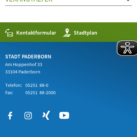
Kontaktformular
(Öffnet
Stadtplan
in
einem
neuen
Tab)
STADT PADERBORN
Am Hoppenhof 33
33104 Paderborn
Telefon:
05251 88-0
Fax:
05251 88-2000