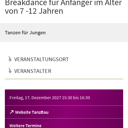
Breakdance für Anfänger im Alter
von 7 -12 Jahren
Tanzen für Jungen
VERANSTALTUNGSORT
VERANSTALTER
Veranstaltungsinformationen
Freitag, 17. Dezember 2027
15:30
bis
16:30
(Öffnet
Website TanzBau
in
einem
Weitere Termine