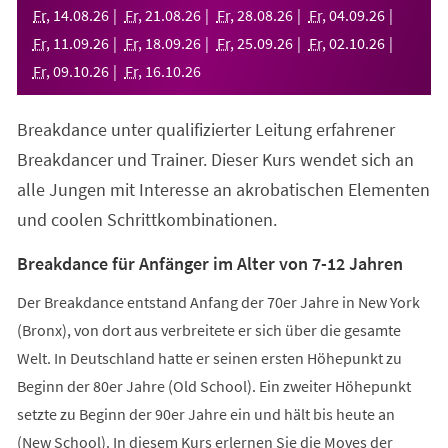
neuen
Fr
,
14
.
08
.
26
Fr
,
21
.
08
.
26
Fr
,
28
.
08
.
26
Fr
,
04
.
09
.
26
Tab)
Fr
,
11
.
09
.
26
Fr
,
18
.
09
.
26
Fr
,
25
.
09
.
26
Fr
,
02
.
10
.
26
Fr
,
09
.
10
.
26
Fr
,
16
.
10
.
26
Breakdance unter qualifizierter Leitung erfahrener
Breakdancer und Trainer. Dieser Kurs wendet sich an
alle Jungen mit Interesse an akrobatischen Elementen
und coolen Schrittkombinationen.
Breakdance für Anfänger im Alter von 7-12 Jahren
Der Breakdance entstand Anfang der 70er Jahre in New York
(Bronx), von dort aus verbreitete er sich über die gesamte
Welt. In Deutschland hatte er seinen ersten Höhepunkt zu
Beginn der 80er Jahre (Old School). Ein zweiter Höhepunkt
setzte zu Beginn der 90er Jahre ein und hält bis heute an
(New School). In diesem Kurs erlernen Sie die Moves der