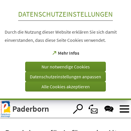
Inhalt anspringen
DATENSCHUTZEINSTELLUNGEN
Durch die Nutzung dieser Website erklären Sie sich damit
einverstanden, dass diese Seite Cookies verwendet.
(Öffnet
Mehr Infos
in
einem
Nur notwendige Cookies
neuen
Tab)
Datenschutzeinstellungen anpassen
Alle Cookies akzeptieren
Visuelle
Paderborn
Assistenzsoftware
öffnen.