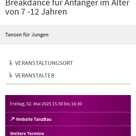
Breakdance für Anfänger im Alter
von 7 -12 Jahren
Tanzen für Jungen
VERANSTALTUNGSORT
VERANSTALTER
Veranstaltungsinformationen
Freitag, 02. Mai 2025
15:30
bis
16:30
(Öffnet
Website TanzBau
in
einem
Weitere Termine