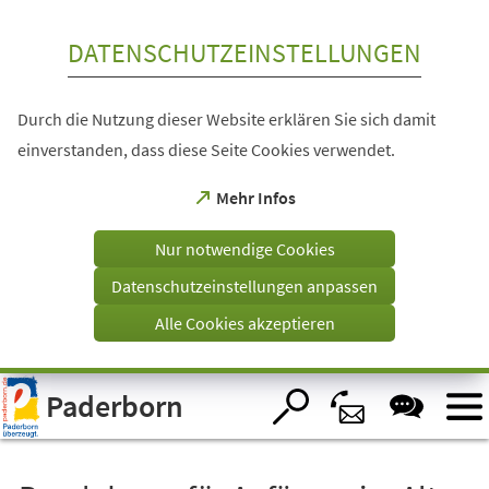
Inhalt anspringen
DATENSCHUTZEINSTELLUNGEN
Durch die Nutzung dieser Website erklären Sie sich damit
einverstanden, dass diese Seite Cookies verwendet.
(Öffnet
Mehr Infos
in
einem
Nur notwendige Cookies
neuen
Tab)
Datenschutzeinstellungen anpassen
Alle Cookies akzeptieren
Visuelle
Paderborn
Assistenzsoftware
öffnen.