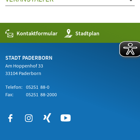
Kontaktformular
(Öffnet
Stadtplan
in
einem
neuen
Tab)
STADT PADERBORN
Am Hoppenhof 33
33104 Paderborn
Telefon:
05251 88-0
Fax:
05251 88-2000