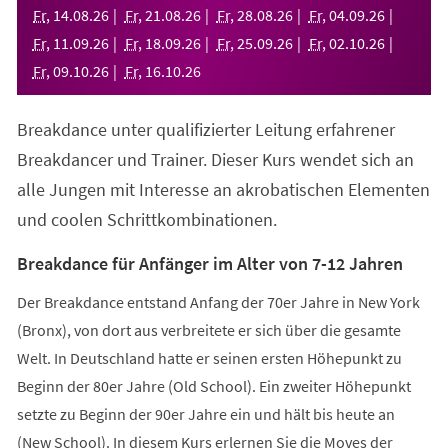
neuen
Fr
,
14
.
08
.
26
Fr
,
21
.
08
.
26
Fr
,
28
.
08
.
26
Fr
,
04
.
09
.
26
Tab)
Fr
,
11
.
09
.
26
Fr
,
18
.
09
.
26
Fr
,
25
.
09
.
26
Fr
,
02
.
10
.
26
Fr
,
09
.
10
.
26
Fr
,
16
.
10
.
26
Breakdance unter qualifizierter Leitung erfahrener
Breakdancer und Trainer. Dieser Kurs wendet sich an
alle Jungen mit Interesse an akrobatischen Elementen
und coolen Schrittkombinationen.
Breakdance für Anfänger im Alter von 7-12 Jahren
Der Breakdance entstand Anfang der 70er Jahre in New York
(Bronx), von dort aus verbreitete er sich über die gesamte
Welt. In Deutschland hatte er seinen ersten Höhepunkt zu
Beginn der 80er Jahre (Old School). Ein zweiter Höhepunkt
setzte zu Beginn der 90er Jahre ein und hält bis heute an
(New School). In diesem Kurs erlernen Sie die Moves der