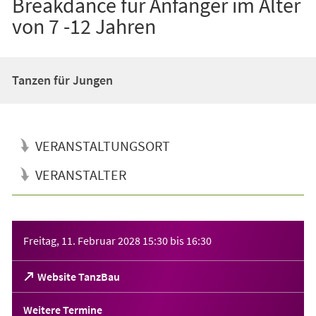
Breakdance für Anfänger im Alter
von 7 -12 Jahren
Tanzen für Jungen
VERANSTALTUNGSORT
VERANSTALTER
Veranstaltungsinformationen
Freitag, 11. Februar 2028
15:30
bis
16:30
(Öffnet
Website TanzBau
in
einem
Weitere Termine