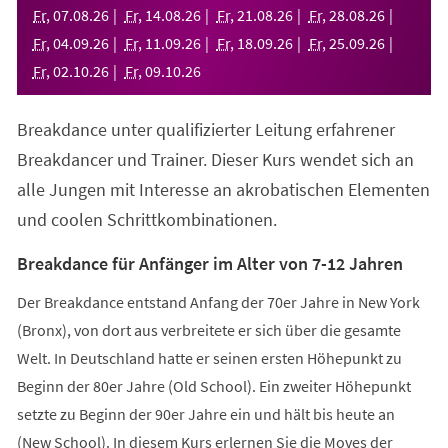
neuen
Fr
,
07
.
08
.
26
Fr
,
14
.
08
.
26
Fr
,
21
.
08
.
26
Fr
,
28
.
08
.
26
Tab)
Fr
,
04
.
09
.
26
Fr
,
11
.
09
.
26
Fr
,
18
.
09
.
26
Fr
,
25
.
09
.
26
Fr
,
02
.
10
.
26
Fr
,
09
.
10
.
26
Breakdance unter qualifizierter Leitung erfahrener
Breakdancer und Trainer. Dieser Kurs wendet sich an
alle Jungen mit Interesse an akrobatischen Elementen
und coolen Schrittkombinationen.
Breakdance für Anfänger im Alter von 7-12 Jahren
Der Breakdance entstand Anfang der 70er Jahre in New York
(Bronx), von dort aus verbreitete er sich über die gesamte
Welt. In Deutschland hatte er seinen ersten Höhepunkt zu
Beginn der 80er Jahre (Old School). Ein zweiter Höhepunkt
setzte zu Beginn der 90er Jahre ein und hält bis heute an
(New School). In diesem Kurs erlernen Sie die Moves der