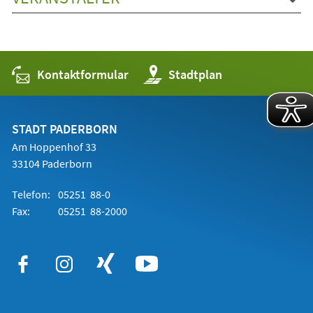
Kontaktformular
(Öffnet
Stadtplan
in
einem
neuen
Tab)
STADT PADERBORN
Am Hoppenhof 33
33104 Paderborn
Telefon:
05251 88-0
Fax:
05251 88-2000