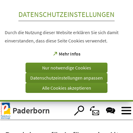
Inhalt anspringen
DATENSCHUTZEINSTELLUNGEN
Durch die Nutzung dieser Website erklären Sie sich damit
einverstanden, dass diese Seite Cookies verwendet.
(Öffnet
Mehr Infos
in
einem
Nur notwendige Cookies
neuen
Tab)
Datenschutzeinstellungen anpassen
Alle Cookies akzeptieren
Visuelle
Paderborn
Assistenzsoftware
öffnen.