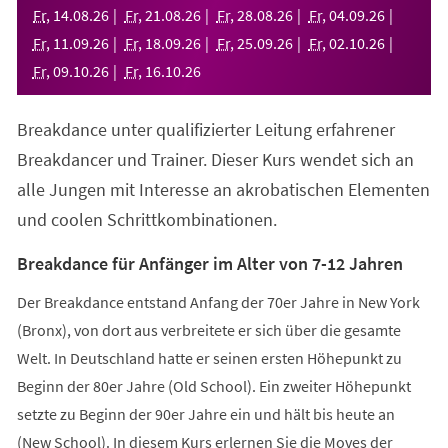
neuen
Fr
,
14
.
08
.
26
Fr
,
21
.
08
.
26
Fr
,
28
.
08
.
26
Fr
,
04
.
09
.
26
Tab)
Fr
,
11
.
09
.
26
Fr
,
18
.
09
.
26
Fr
,
25
.
09
.
26
Fr
,
02
.
10
.
26
Fr
,
09
.
10
.
26
Fr
,
16
.
10
.
26
Breakdance unter qualifizierter Leitung erfahrener
Breakdancer und Trainer. Dieser Kurs wendet sich an
alle Jungen mit Interesse an akrobatischen Elementen
und coolen Schrittkombinationen.
Breakdance für Anfänger im Alter von 7-12 Jahren
Der Breakdance entstand Anfang der 70er Jahre in New York
(Bronx), von dort aus verbreitete er sich über die gesamte
Welt. In Deutschland hatte er seinen ersten Höhepunkt zu
Beginn der 80er Jahre (Old School). Ein zweiter Höhepunkt
setzte zu Beginn der 90er Jahre ein und hält bis heute an
(New School). In diesem Kurs erlernen Sie die Moves der