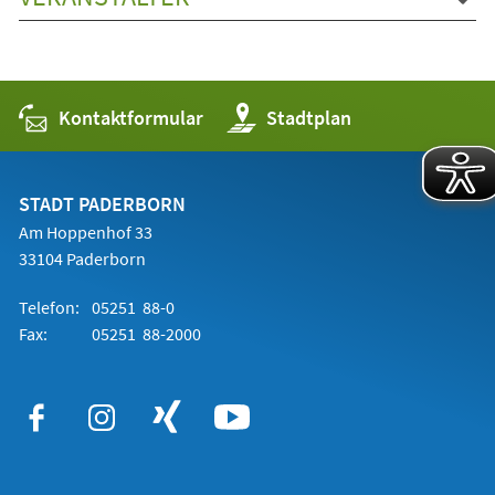
Kontaktformular
(Öffnet
Stadtplan
in
einem
neuen
Tab)
STADT PADERBORN
Am Hoppenhof 33
33104 Paderborn
Telefon:
05251 88-0
Fax:
05251 88-2000