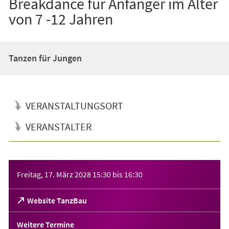
Breakdance für Anfänger im Alter
von 7 -12 Jahren
Tanzen für Jungen
VERANSTALTUNGSORT
VERANSTALTER
Veranstaltungsinformationen
Freitag, 17. März 2028
15:30
bis
16:30
(Öffnet
Website TanzBau
in
einem
Weitere Termine