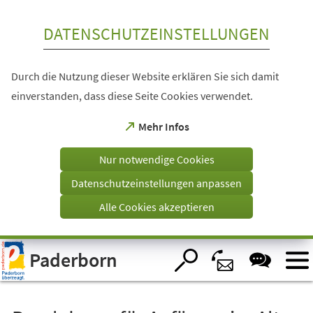
Inhalt anspringen
DATENSCHUTZEINSTELLUNGEN
Durch die Nutzung dieser Website erklären Sie sich damit
einverstanden, dass diese Seite Cookies verwendet.
(Öffnet
Mehr Infos
in
einem
Nur notwendige Cookies
neuen
Tab)
Datenschutzeinstellungen anpassen
Alle Cookies akzeptieren
Visuelle
Paderborn
Assistenzsoftware
öffnen.