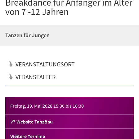
Breakdance für Anfänger im Alter
von 7 -12 Jahren
Tanzen für Jungen
VERANSTALTUNGSORT
VERANSTALTER
Veranstaltungsinformationen
Freitag, 19. Mai 2028
15:30
bis
16:30
(Öffnet
Website TanzBau
in
einem
Weitere Termine