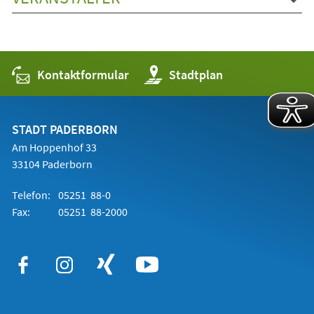
Kontaktformular
(Öffnet
Stadtplan
in
einem
neuen
Tab)
STADT PADERBORN
Am Hoppenhof 33
33104 Paderborn
Telefon:
05251 88-0
Fax:
05251 88-2000