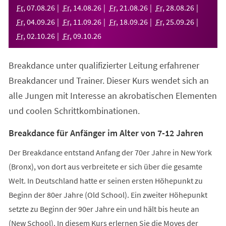
neuen
Fr
,
07
.
08
.
26
Fr
,
14
.
08
.
26
Fr
,
21
.
08
.
26
Fr
,
28
.
08
.
26
Tab)
Fr
,
04
.
09
.
26
Fr
,
11
.
09
.
26
Fr
,
18
.
09
.
26
Fr
,
25
.
09
.
26
Fr
,
02
.
10
.
26
Fr
,
09
.
10
.
26
Breakdance unter qualifizierter Leitung erfahrener
Breakdancer und Trainer. Dieser Kurs wendet sich an
alle Jungen mit Interesse an akrobatischen Elementen
und coolen Schrittkombinationen.
Breakdance für Anfänger im Alter von 7-12 Jahren
Der Breakdance entstand Anfang der 70er Jahre in New York
(Bronx), von dort aus verbreitete er sich über die gesamte
Welt. In Deutschland hatte er seinen ersten Höhepunkt zu
Beginn der 80er Jahre (Old School). Ein zweiter Höhepunkt
setzte zu Beginn der 90er Jahre ein und hält bis heute an
(New School). In diesem Kurs erlernen Sie die Moves der