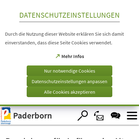
Inhalt anspringen
DATENSCHUTZEINSTELLUNGEN
Durch die Nutzung dieser Website erklären Sie sich damit
einverstanden, dass diese Seite Cookies verwendet.
(Öffnet
Mehr Infos
in
einem
Nur notwendige Cookies
neuen
Tab)
Datenschutzeinstellungen anpassen
Alle Cookies akzeptieren
Visuelle
Paderborn
Assistenzsoftware
öffnen.