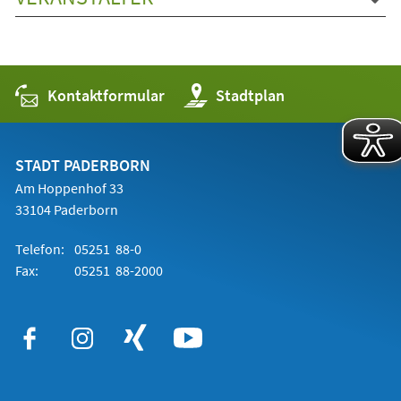
Kontaktformular
(Öffnet
Stadtplan
in
einem
neuen
Tab)
STADT PADERBORN
Am Hoppenhof 33
33104 Paderborn
Telefon:
05251 88-0
Fax:
05251 88-2000