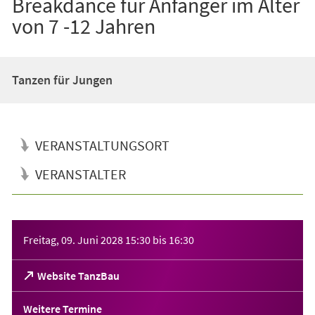
Breakdance für Anfänger im Alter
von 7 -12 Jahren
Tanzen für Jungen
VERANSTALTUNGSORT
VERANSTALTER
Veranstaltungsinformationen
Freitag, 09. Juni 2028
15:30
bis
16:30
(Öffnet
Website TanzBau
in
einem
Weitere Termine