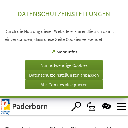
Inhalt anspringen
DATENSCHUTZEINSTELLUNGEN
Durch die Nutzung dieser Website erklären Sie sich damit
einverstanden, dass diese Seite Cookies verwendet.
(Öffnet
Mehr Infos
in
einem
Nur notwendige Cookies
neuen
Tab)
Datenschutzeinstellungen anpassen
Alle Cookies akzeptieren
Visuelle
Paderborn
Assistenzsoftware
öffnen.