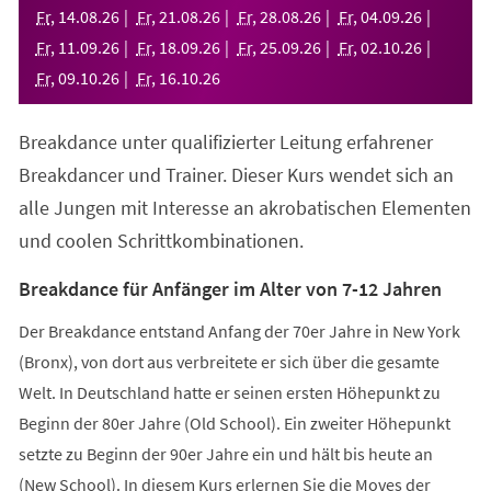
neuen
Fr
,
14
.
08
.
26
Fr
,
21
.
08
.
26
Fr
,
28
.
08
.
26
Fr
,
04
.
09
.
26
Tab)
Fr
,
11
.
09
.
26
Fr
,
18
.
09
.
26
Fr
,
25
.
09
.
26
Fr
,
02
.
10
.
26
Fr
,
09
.
10
.
26
Fr
,
16
.
10
.
26
Breakdance unter qualifizierter Leitung erfahrener
Breakdancer und Trainer. Dieser Kurs wendet sich an
alle Jungen mit Interesse an akrobatischen Elementen
und coolen Schrittkombinationen.
Breakdance für Anfänger im Alter von 7-12 Jahren
Der Breakdance entstand Anfang der 70er Jahre in New York
(Bronx), von dort aus verbreitete er sich über die gesamte
Welt. In Deutschland hatte er seinen ersten Höhepunkt zu
Beginn der 80er Jahre (Old School). Ein zweiter Höhepunkt
setzte zu Beginn der 90er Jahre ein und hält bis heute an
(New School). In diesem Kurs erlernen Sie die Moves der