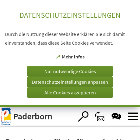
Inhalt anspringen
DATENSCHUTZEINSTELLUNGEN
Durch die Nutzung dieser Website erklären Sie sich damit
einverstanden, dass diese Seite Cookies verwendet.
(Öffnet
Mehr Infos
in
einem
Nur notwendige Cookies
neuen
Tab)
Datenschutzeinstellungen anpassen
Alle Cookies akzeptieren
Visuelle
Paderborn
Assistenzsoftware
öffnen.