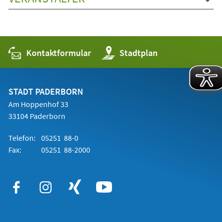
Kontaktformular
(Öffnet
Stadtplan
in
einem
neuen
Tab)
STADT PADERBORN
Am Hoppenhof 33
33104 Paderborn
Telefon:
05251 88-0
Fax:
05251 88-2000