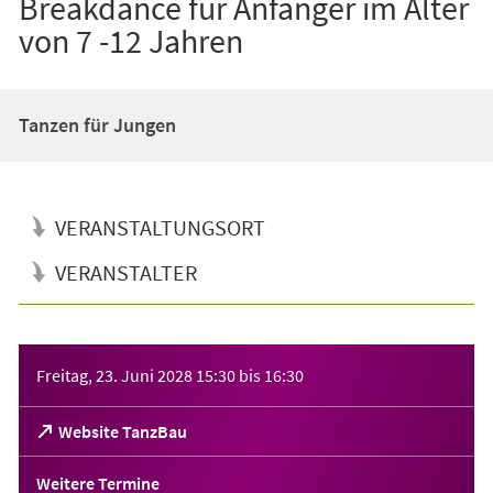
Breakdance für Anfänger im Alter
von 7 -12 Jahren
Tanzen für Jungen
VERANSTALTUNGSORT
VERANSTALTER
Veranstaltungsinformationen
Freitag, 23. Juni 2028
15:30
bis
16:30
(Öffnet
Website TanzBau
in
einem
Weitere Termine