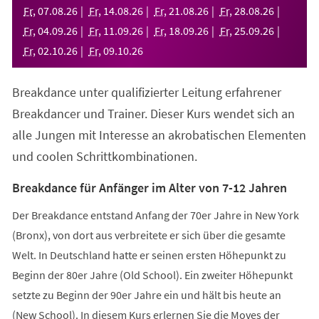
neuen
Fr
,
07
.
08
.
26
Fr
,
14
.
08
.
26
Fr
,
21
.
08
.
26
Fr
,
28
.
08
.
26
Tab)
Fr
,
04
.
09
.
26
Fr
,
11
.
09
.
26
Fr
,
18
.
09
.
26
Fr
,
25
.
09
.
26
Fr
,
02
.
10
.
26
Fr
,
09
.
10
.
26
Breakdance unter qualifizierter Leitung erfahrener
Breakdancer und Trainer. Dieser Kurs wendet sich an
alle Jungen mit Interesse an akrobatischen Elementen
und coolen Schrittkombinationen.
Breakdance für Anfänger im Alter von 7-12 Jahren
Der Breakdance entstand Anfang der 70er Jahre in New York
(Bronx), von dort aus verbreitete er sich über die gesamte
Welt. In Deutschland hatte er seinen ersten Höhepunkt zu
Beginn der 80er Jahre (Old School). Ein zweiter Höhepunkt
setzte zu Beginn der 90er Jahre ein und hält bis heute an
(New School). In diesem Kurs erlernen Sie die Moves der