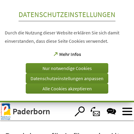
Inhalt anspringen
DATENSCHUTZEINSTELLUNGEN
Durch die Nutzung dieser Website erklären Sie sich damit
einverstanden, dass diese Seite Cookies verwendet.
(Öffnet
Mehr Infos
in
einem
Nur notwendige Cookies
neuen
Tab)
Datenschutzeinstellungen anpassen
Alle Cookies akzeptieren
Visuelle
Paderborn
Assistenzsoftware
öffnen.