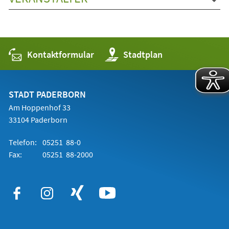
Kontaktformular
(Öffnet
Stadtplan
in
einem
neuen
Tab)
STADT PADERBORN
Am Hoppenhof 33
33104 Paderborn
Telefon:
05251 88-0
Fax:
05251 88-2000