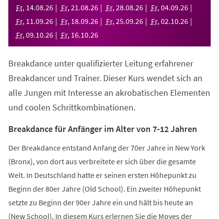
neuen
Fr
,
14
.
08
.
26
Fr
,
21
.
08
.
26
Fr
,
28
.
08
.
26
Fr
,
04
.
09
.
26
Tab)
Fr
,
11
.
09
.
26
Fr
,
18
.
09
.
26
Fr
,
25
.
09
.
26
Fr
,
02
.
10
.
26
Fr
,
09
.
10
.
26
Fr
,
16
.
10
.
26
Breakdance unter qualifizierter Leitung erfahrener
Breakdancer und Trainer. Dieser Kurs wendet sich an
alle Jungen mit Interesse an akrobatischen Elementen
und coolen Schrittkombinationen.
Breakdance für Anfänger im Alter von 7-12 Jahren
Der Breakdance entstand Anfang der 70er Jahre in New York
(Bronx), von dort aus verbreitete er sich über die gesamte
Welt. In Deutschland hatte er seinen ersten Höhepunkt zu
Beginn der 80er Jahre (Old School). Ein zweiter Höhepunkt
setzte zu Beginn der 90er Jahre ein und hält bis heute an
(New School). In diesem Kurs erlernen Sie die Moves der