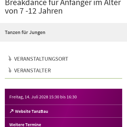
Breakdance für Anfänger im Alter
von 7 -12 Jahren
Tanzen für Jungen
VERANSTALTUNGSORT
VERANSTALTER
Veranstaltungsinformationen
Freitag, 14. Juli 2028
15:30
bis
16:30
(Öffnet
Website TanzBau
in
einem
Weitere Termine