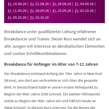
neuen
Fr
,
14
.
08
.
26
Fr
,
21
.
08
.
26
Fr
,
28
.
08
.
26
Fr
,
04
.
09
.
26
Tab)
Fr
,
11
.
09
.
26
Fr
,
18
.
09
.
26
Fr
,
25
.
09
.
26
Fr
,
02
.
10
.
26
Fr
,
09
.
10
.
26
Fr
,
16
.
10
.
26
Breakdance unter qualifizierter Leitung erfahrener
Breakdancer und Trainer. Dieser Kurs wendet sich an
alle Jungen mit Interesse an akrobatischen Elementen
und coolen Schrittkombinationen.
Breakdance für Anfänger im Alter von 7-12 Jahren
Der Breakdance entstand Anfang der 70er Jahre in New York
(Bronx), von dort aus verbreitete er sich über die gesamte
Welt. In Deutschland hatte er seinen ersten Höhepunkt zu
Beginn der 80er Jahre (Old School). Ein zweiter Höhepunkt
setzte zu Beginn der 90er Jahre ein und hält bis heute an
(New School). In diesem Kurs erlernen Sie die Moves der