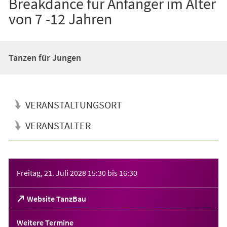
Breakdance für Anfänger im Alter
von 7 -12 Jahren
Tanzen für Jungen
VERANSTALTUNGSORT
VERANSTALTER
Veranstaltungsinformationen
Freitag, 21. Juli 2028
15:30
bis
16:30
(Öffnet
Website TanzBau
in
einem
Weitere Termine