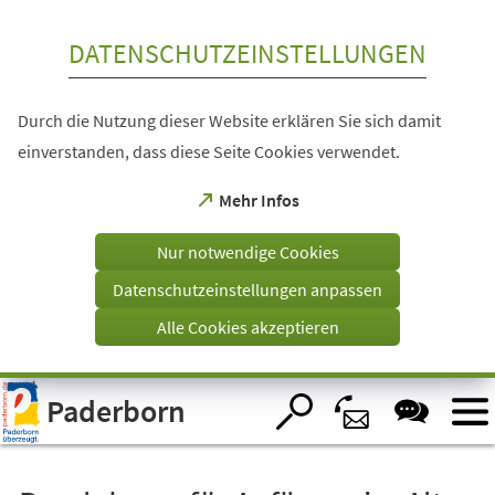
Inhalt anspringen
DATENSCHUTZEINSTELLUNGEN
Durch die Nutzung dieser Website erklären Sie sich damit
einverstanden, dass diese Seite Cookies verwendet.
(Öffnet
Mehr Infos
in
einem
Nur notwendige Cookies
neuen
Tab)
Datenschutzeinstellungen anpassen
Alle Cookies akzeptieren
Visuelle
Paderborn
Assistenzsoftware
öffnen.