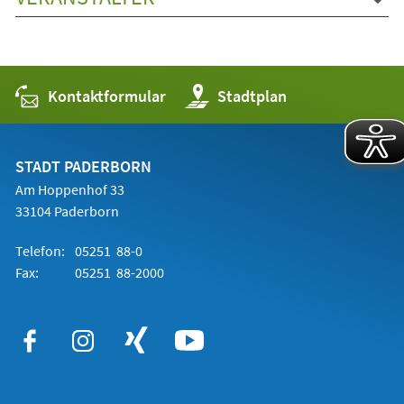
Kontaktformular
(Öffnet
Stadtplan
in
einem
neuen
Tab)
STADT PADERBORN
Am Hoppenhof 33
33104 Paderborn
Telefon:
05251 88-0
Fax:
05251 88-2000