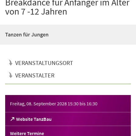
Breakdance für Anfänger im Alter
von 7 -12 Jahren
Tanzen für Jungen
VERANSTALTUNGSORT
VERANSTALTER
Veranstaltungsinformationen
Freitag, 08. September 2028
15:30
bis
16:30
(Öffnet
Website TanzBau
in
einem
Weitere Termine