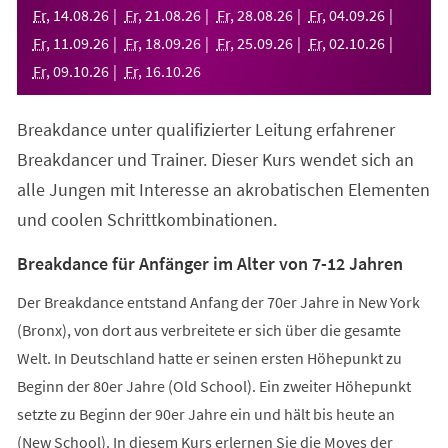
neuen
Fr
,
14
.
08
.
26
Fr
,
21
.
08
.
26
Fr
,
28
.
08
.
26
Fr
,
04
.
09
.
26
Tab)
Fr
,
11
.
09
.
26
Fr
,
18
.
09
.
26
Fr
,
25
.
09
.
26
Fr
,
02
.
10
.
26
Fr
,
09
.
10
.
26
Fr
,
16
.
10
.
26
Breakdance unter qualifizierter Leitung erfahrener
Breakdancer und Trainer. Dieser Kurs wendet sich an
alle Jungen mit Interesse an akrobatischen Elementen
und coolen Schrittkombinationen.
Breakdance für Anfänger im Alter von 7-12 Jahren
Der Breakdance entstand Anfang der 70er Jahre in New York
(Bronx), von dort aus verbreitete er sich über die gesamte
Welt. In Deutschland hatte er seinen ersten Höhepunkt zu
Beginn der 80er Jahre (Old School). Ein zweiter Höhepunkt
setzte zu Beginn der 90er Jahre ein und hält bis heute an
(New School). In diesem Kurs erlernen Sie die Moves der