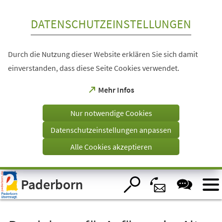
Inhalt anspringen
DATENSCHUTZEINSTELLUNGEN
Durch die Nutzung dieser Website erklären Sie sich damit
einverstanden, dass diese Seite Cookies verwendet.
(Öffnet
Mehr Infos
in
einem
Nur notwendige Cookies
neuen
Tab)
Datenschutzeinstellungen anpassen
Alle Cookies akzeptieren
Visuelle
Paderborn
Assistenzsoftware
öffnen.