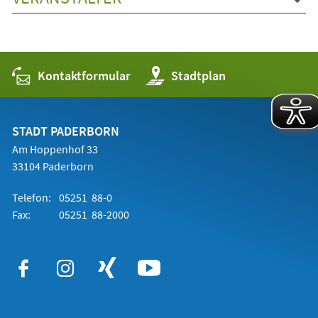
Kontaktformular
(Öffnet
Stadtplan
in
einem
neuen
Tab)
STADT PADERBORN
Am Hoppenhof 33
33104 Paderborn
Telefon:
05251 88-0
Fax:
05251 88-2000