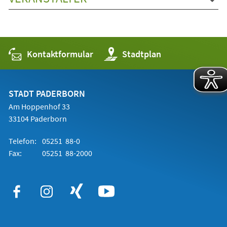
Kontaktformular
(Öffnet
Stadtplan
in
einem
neuen
Tab)
STADT PADERBORN
Am Hoppenhof 33
33104 Paderborn
Telefon:
05251 88-0
Fax:
05251 88-2000