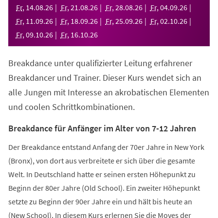
neuen
Fr
,
14
.
08
.
26
Fr
,
21
.
08
.
26
Fr
,
28
.
08
.
26
Fr
,
04
.
09
.
26
Tab)
Fr
,
11
.
09
.
26
Fr
,
18
.
09
.
26
Fr
,
25
.
09
.
26
Fr
,
02
.
10
.
26
Fr
,
09
.
10
.
26
Fr
,
16
.
10
.
26
Breakdance unter qualifizierter Leitung erfahrener
Breakdancer und Trainer. Dieser Kurs wendet sich an
alle Jungen mit Interesse an akrobatischen Elementen
und coolen Schrittkombinationen.
Breakdance für Anfänger im Alter von 7-12 Jahren
Der Breakdance entstand Anfang der 70er Jahre in New York
(Bronx), von dort aus verbreitete er sich über die gesamte
Welt. In Deutschland hatte er seinen ersten Höhepunkt zu
Beginn der 80er Jahre (Old School). Ein zweiter Höhepunkt
setzte zu Beginn der 90er Jahre ein und hält bis heute an
(New School). In diesem Kurs erlernen Sie die Moves der