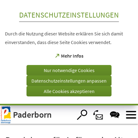
Inhalt anspringen
DATENSCHUTZEINSTELLUNGEN
Durch die Nutzung dieser Website erklären Sie sich damit
einverstanden, dass diese Seite Cookies verwendet.
(Öffnet
Mehr Infos
in
einem
Nur notwendige Cookies
neuen
Tab)
Datenschutzeinstellungen anpassen
Alle Cookies akzeptieren
Visuelle
Paderborn
Assistenzsoftware
öffnen.