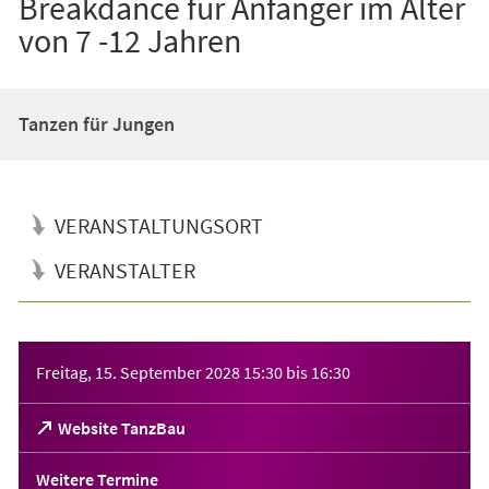
Breakdance für Anfänger im Alter
von 7 -12 Jahren
Tanzen für Jungen
VERANSTALTUNGSORT
VERANSTALTER
Veranstaltungsinformationen
Freitag, 15. September 2028
15:30
bis
16:30
(Öffnet
Website TanzBau
in
einem
Weitere Termine