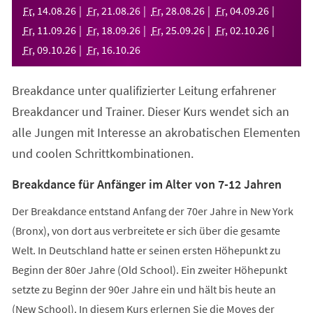
neuen
Fr
,
14
.
08
.
26
Fr
,
21
.
08
.
26
Fr
,
28
.
08
.
26
Fr
,
04
.
09
.
26
Tab)
Fr
,
11
.
09
.
26
Fr
,
18
.
09
.
26
Fr
,
25
.
09
.
26
Fr
,
02
.
10
.
26
Fr
,
09
.
10
.
26
Fr
,
16
.
10
.
26
Breakdance unter qualifizierter Leitung erfahrener
Breakdancer und Trainer. Dieser Kurs wendet sich an
alle Jungen mit Interesse an akrobatischen Elementen
und coolen Schrittkombinationen.
Breakdance für Anfänger im Alter von 7-12 Jahren
Der Breakdance entstand Anfang der 70er Jahre in New York
(Bronx), von dort aus verbreitete er sich über die gesamte
Welt. In Deutschland hatte er seinen ersten Höhepunkt zu
Beginn der 80er Jahre (Old School). Ein zweiter Höhepunkt
setzte zu Beginn der 90er Jahre ein und hält bis heute an
(New School). In diesem Kurs erlernen Sie die Moves der