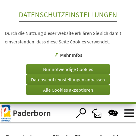
Inhalt anspringen
DATENSCHUTZEINSTELLUNGEN
Durch die Nutzung dieser Website erklären Sie sich damit
einverstanden, dass diese Seite Cookies verwendet.
(Öffnet
Mehr Infos
in
einem
Nur notwendige Cookies
neuen
Tab)
Datenschutzeinstellungen anpassen
Alle Cookies akzeptieren
Visuelle
Paderborn
Assistenzsoftware
öffnen.