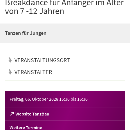
Breakdance für Anfänger im Alter
von 7 -12 Jahren
Tanzen für Jungen
VERANSTALTUNGSORT
VERANSTALTER
Veranstaltungsinformationen
Freitag, 06. Oktober 2028
15:30
bis
16:30
(Öffnet
Website TanzBau
in
einem
Weitere Termine