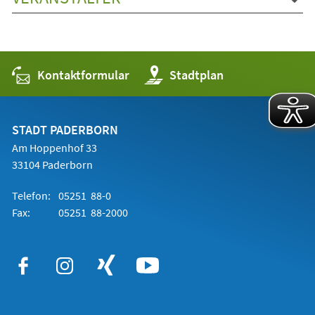
Kontaktformular
(Öffnet
Stadtplan
in
einem
neuen
Tab)
STADT PADERBORN
Am Hoppenhof 33
33104 Paderborn
Telefon:
05251 88-0
Fax:
05251 88-2000