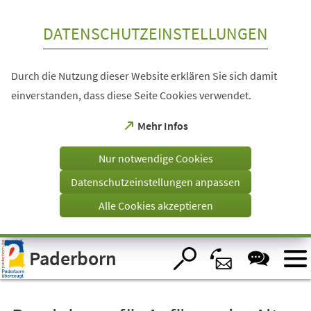
Inhalt anspringen
DATENSCHUTZEINSTELLUNGEN
Durch die Nutzung dieser Website erklären Sie sich damit
einverstanden, dass diese Seite Cookies verwendet.
(Öffnet
Mehr Infos
in
einem
Nur notwendige Cookies
neuen
Tab)
Datenschutzeinstellungen anpassen
Alle Cookies akzeptieren
Visuelle
Paderborn
Assistenzsoftware
öffnen.