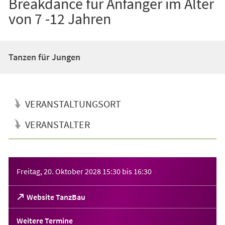
Breakdance für Anfänger im Alter
von 7 -12 Jahren
Tanzen für Jungen
VERANSTALTUNGSORT
VERANSTALTER
Veranstaltungsinformationen
Freitag, 20. Oktober 2028
15:30
bis
16:30
(Öffnet
Website TanzBau
in
einem
Weitere Termine