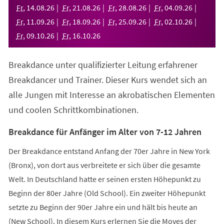
neuen
Fr
,
14
.
08
.
26
Fr
,
21
.
08
.
26
Fr
,
28
.
08
.
26
Fr
,
04
.
09
.
26
Tab)
Fr
,
11
.
09
.
26
Fr
,
18
.
09
.
26
Fr
,
25
.
09
.
26
Fr
,
02
.
10
.
26
Fr
,
09
.
10
.
26
Fr
,
16
.
10
.
26
Breakdance unter qualifizierter Leitung erfahrener
Breakdancer und Trainer. Dieser Kurs wendet sich an
alle Jungen mit Interesse an akrobatischen Elementen
und coolen Schrittkombinationen.
Breakdance für Anfänger im Alter von 7-12 Jahren
Der Breakdance entstand Anfang der 70er Jahre in New York
(Bronx), von dort aus verbreitete er sich über die gesamte
Welt. In Deutschland hatte er seinen ersten Höhepunkt zu
Beginn der 80er Jahre (Old School). Ein zweiter Höhepunkt
setzte zu Beginn der 90er Jahre ein und hält bis heute an
(New School). In diesem Kurs erlernen Sie die Moves der