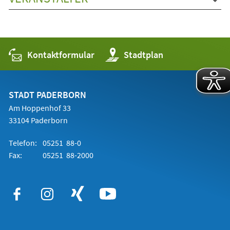
Kontaktformular
(Öffnet
Stadtplan
in
einem
neuen
Tab)
STADT PADERBORN
Am Hoppenhof 33
33104 Paderborn
Telefon:
05251 88-0
Fax:
05251 88-2000