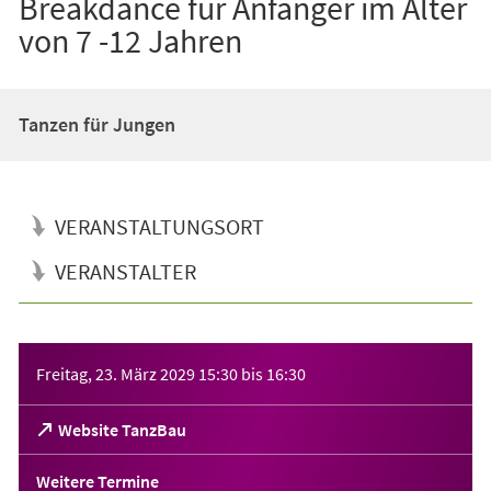
Breakdance für Anfänger im Alter
von 7 -12 Jahren
Tanzen für Jungen
VERANSTALTUNGSORT
VERANSTALTER
Veranstaltungsinformationen
Freitag, 23. März 2029
15:30
bis
16:30
(Öffnet
Website TanzBau
in
einem
Weitere Termine