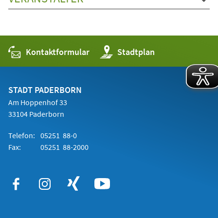
Kontaktformular
(Öffnet
Stadtplan
in
einem
neuen
Tab)
STADT PADERBORN
Am Hoppenhof 33
33104 Paderborn
Telefon:
05251 88-0
Fax:
05251 88-2000