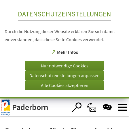
Inhalt anspringen
DATENSCHUTZEINSTELLUNGEN
Durch die Nutzung dieser Website erklären Sie sich damit
einverstanden, dass diese Seite Cookies verwendet.
(Öffnet
Mehr Infos
in
einem
Nur notwendige Cookies
neuen
Tab)
Datenschutzeinstellungen anpassen
Alle Cookies akzeptieren
Visuelle
Paderborn
Assistenzsoftware
öffnen.