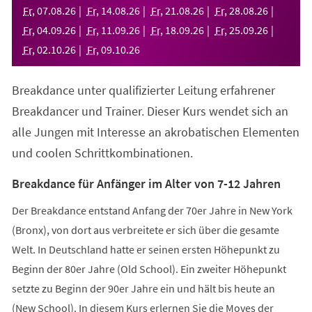
neuen
Fr
,
07
.
08
.
26
Fr
,
14
.
08
.
26
Fr
,
21
.
08
.
26
Fr
,
28
.
08
.
26
Tab)
Fr
,
04
.
09
.
26
Fr
,
11
.
09
.
26
Fr
,
18
.
09
.
26
Fr
,
25
.
09
.
26
Fr
,
02
.
10
.
26
Fr
,
09
.
10
.
26
Breakdance unter qualifizierter Leitung erfahrener
Breakdancer und Trainer. Dieser Kurs wendet sich an
alle Jungen mit Interesse an akrobatischen Elementen
und coolen Schrittkombinationen.
Breakdance für Anfänger im Alter von 7-12 Jahren
Der Breakdance entstand Anfang der 70er Jahre in New York
(Bronx), von dort aus verbreitete er sich über die gesamte
Welt. In Deutschland hatte er seinen ersten Höhepunkt zu
Beginn der 80er Jahre (Old School). Ein zweiter Höhepunkt
setzte zu Beginn der 90er Jahre ein und hält bis heute an
(New School). In diesem Kurs erlernen Sie die Moves der