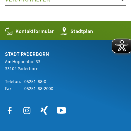
Kontaktformular
(Öffnet
Stadtplan
in
einem
neuen
Tab)
STADT PADERBORN
Am Hoppenhof 33
33104 Paderborn
Telefon:
05251 88-0
Fax:
05251 88-2000