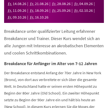
neuen
Fr
,
14
.
08
.
26
Fr
,
21
.
08
.
26
Fr
,
28
.
08
.
26
Fr
,
04
.
09
.
26
Tab)
Fr
,
11
.
09
.
26
Fr
,
18
.
09
.
26
Fr
,
25
.
09
.
26
Fr
,
02
.
10
.
26
Fr
,
09
.
10
.
26
Fr
,
16
.
10
.
26
Breakdance unter qualifizierter Leitung erfahrener
Breakdancer und Trainer. Dieser Kurs wendet sich an
alle Jungen mit Interesse an akrobatischen Elementen
und coolen Schrittkombinationen.
Breakdance für Anfänger im Alter von 7-12 Jahren
Der Breakdance entstand Anfang der 70er Jahre in New York
(Bronx), von dort aus verbreitete er sich über die gesamte
Welt. In Deutschland hatte er seinen ersten Höhepunkt zu
Beginn der 80er Jahre (Old School). Ein zweiter Höhepunkt
setzte zu Beginn der 90er Jahre ein und hält bis heute an
(New School). In diesem Kurs erlernen Sie die Moves der