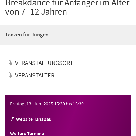
Breakdance für Anfänger im Alter
von 7 -12 Jahren
Tanzen für Jungen
VERANSTALTUNGSORT
VERANSTALTER
Veranstaltungsinformationen
Freitag, 13. Juni 2025
15:30
bis
16:30
(Öffnet
Website TanzBau
in
einem
Weitere Termine