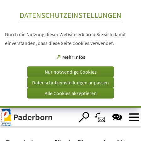
Inhalt anspringen
DATENSCHUTZEINSTELLUNGEN
Durch die Nutzung dieser Website erklären Sie sich damit
einverstanden, dass diese Seite Cookies verwendet.
(Öffnet
Mehr Infos
in
einem
Nur notwendige Cookies
neuen
Tab)
Datenschutzeinstellungen anpassen
Alle Cookies akzeptieren
Visuelle
Paderborn
Assistenzsoftware
öffnen.