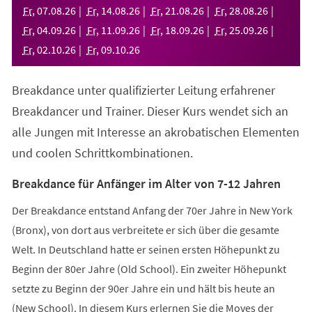
neuen
Fr
,
07
.
08
.
26
Fr
,
14
.
08
.
26
Fr
,
21
.
08
.
26
Fr
,
28
.
08
.
26
Tab)
Fr
,
04
.
09
.
26
Fr
,
11
.
09
.
26
Fr
,
18
.
09
.
26
Fr
,
25
.
09
.
26
Fr
,
02
.
10
.
26
Fr
,
09
.
10
.
26
Breakdance unter qualifizierter Leitung erfahrener
Breakdancer und Trainer. Dieser Kurs wendet sich an
alle Jungen mit Interesse an akrobatischen Elementen
und coolen Schrittkombinationen.
Breakdance für Anfänger im Alter von 7-12 Jahren
Der Breakdance entstand Anfang der 70er Jahre in New York
(Bronx), von dort aus verbreitete er sich über die gesamte
Welt. In Deutschland hatte er seinen ersten Höhepunkt zu
Beginn der 80er Jahre (Old School). Ein zweiter Höhepunkt
setzte zu Beginn der 90er Jahre ein und hält bis heute an
(New School). In diesem Kurs erlernen Sie die Moves der