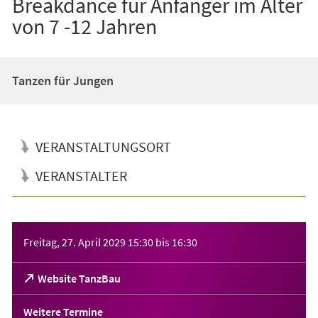
Breakdance für Anfänger im Alter
von 7 -12 Jahren
Tanzen für Jungen
VERANSTALTUNGSORT
VERANSTALTER
Veranstaltungsinformationen
Freitag, 27. April 2029
15:30
bis
16:30
(Öffnet
Website TanzBau
in
einem
Weitere Termine