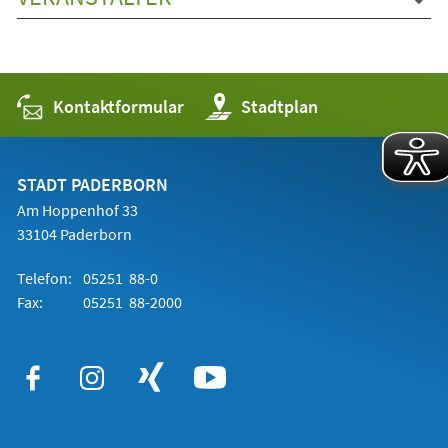
Kontaktformular
(Öffnet
Stadtplan
in
einem
neuen
Tab)
STADT PADERBORN
Am Hoppenhof 33
33104 Paderborn
Telefon:
05251 88-0
Fax:
05251 88-2000