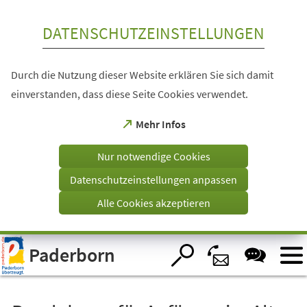
Inhalt anspringen
DATENSCHUTZEINSTELLUNGEN
Durch die Nutzung dieser Website erklären Sie sich damit
einverstanden, dass diese Seite Cookies verwendet.
(Öffnet
Mehr Infos
in
einem
Nur notwendige Cookies
neuen
Tab)
Datenschutzeinstellungen anpassen
Alle Cookies akzeptieren
Visuelle
Paderborn
Assistenzsoftware
öffnen.