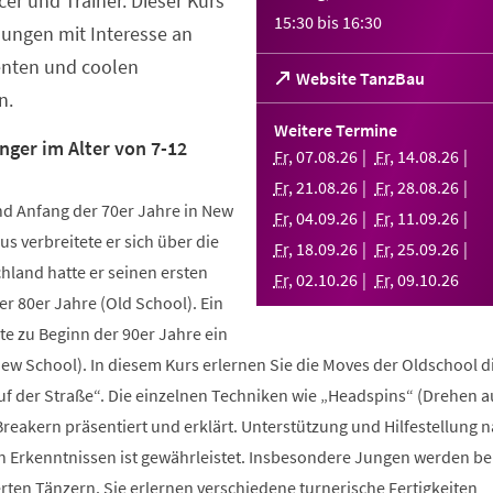
er und Trainer. Dieser Kurs
15:30
bis
16:30
Jungen mit Interesse an
enten und coolen
(Öffnet
Website TanzBau
n.
in
einem
Weitere Termine
neuen
nger im Alter von 7-12
Fr
,
07
.
08
.
26
Fr
,
14
.
08
.
26
Tab)
Fr
,
21
.
08
.
26
Fr
,
28
.
08
.
26
d Anfang der 70er Jahre in New
Fr
,
04
.
09
.
26
Fr
,
11
.
09
.
26
us verbreitete er sich über die
Fr
,
18
.
09
.
26
Fr
,
25
.
09
.
26
hland hatte er seinen ersten
Fr
,
02
.
10
.
26
Fr
,
09
.
10
.
26
r 80er Jahre (Old School). Ein
te zu Beginn der 90er Jahre ein
New School). In diesem Kurs erlernen Sie die Moves der Oldschool d
uf der Straße“. Die einzelnen Techniken wie „Headspins“ (Drehen 
reakern präsentiert und erklärt. Unterstützung und Hilfestellung 
n Erkenntnissen ist gewährleistet. Insbesondere Jungen werden b
ten Tänzern. Sie erlernen verschiedene turnerische Fertigkeiten