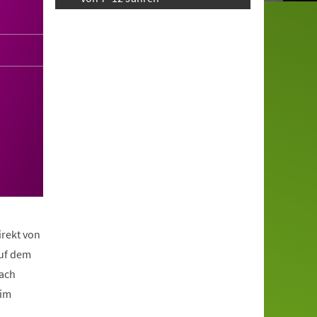
irekt von
auf dem
nach
eim