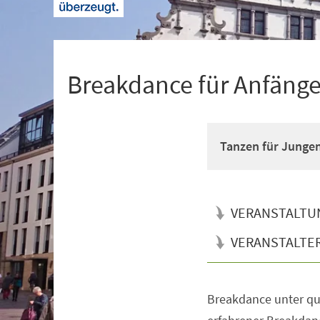
+
1
Breakdance für Anfänger
Tanzen für Junge
VERANSTALTU
VERANSTALTE
Breakdance unter qua
Veranstaltungsinformationen