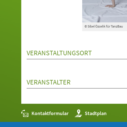
© Sibel Özcelik für TanzBau
VERANSTALTUNGSORT
VERANSTALTER
Kontaktformular
(Öffnet
Stadtplan
in
einem