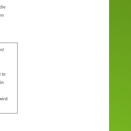
die
en
n!
 In
in
wird