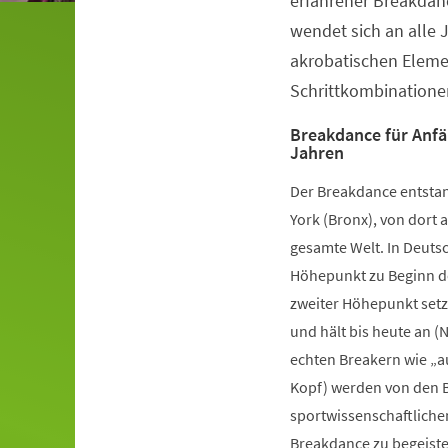
erfahrener Breakdanc
wendet sich an alle 
akrobatischen Elem
Schrittkombinatione
Breakdance für Anfä
Jahren
Der Breakdance entstan
York (Bronx), von dort a
gesamte Welt. In Deutsc
Höhepunkt zu Beginn de
zweiter Höhepunkt setz
und hält bis heute an (
echten Breakern wie „a
Kopf) werden von den B
sportwissenschaftliche
Breakdance zu begeister