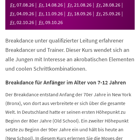
neuen
Fr
,
07
.
08
.
26
Fr
,
14
.
08
.
26
Fr
,
21
.
08
.
26
Fr
,
28
.
08
.
26
Tab)
Fr
,
04
.
09
.
26
Fr
,
11
.
09
.
26
Fr
,
18
.
09
.
26
Fr
,
25
.
09
.
26
Fr
,
02
.
10
.
26
Fr
,
09
.
10
.
26
Breakdance unter qualifizierter Leitung erfahrener
Breakdancer und Trainer. Dieser Kurs wendet sich an
alle Jungen mit Interesse an akrobatischen Elementen
und coolen Schrittkombinationen.
Breakdance für Anfänger im Alter von 7-12 Jahren
Der Breakdance entstand Anfang der 70er Jahre in New York
(Bronx), von dort aus verbreitete er sich über die gesamte
Welt. In Deutschland hatte er seinen ersten Höhepunkt zu
Beginn der 80er Jahre (Old School). Ein zweiter Höhepunkt
setzte zu Beginn der 90er Jahre ein und hält bis heute an
(New School). In diesem Kurs erlernen Sie die Moves der