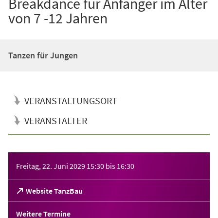
Breakdance für Anfänger im Alter
von 7 -12 Jahren
Tanzen für Jungen
VERANSTALTUNGSORT
VERANSTALTER
Veranstaltungsinformationen
Freitag, 22. Juni 2029
15:30
bis
16:30
(Öffnet
Website TanzBau
in
einem
Weitere Termine