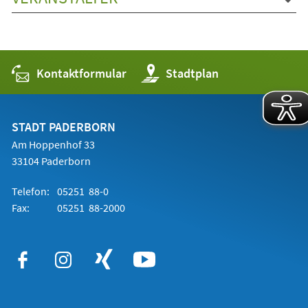
Kontaktformular
(Öffnet
Stadtplan
in
einem
neuen
Tab)
STADT PADERBORN
Am Hoppenhof 33
33104 Paderborn
Telefon:
05251 88-0
Fax:
05251 88-2000