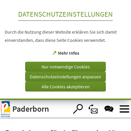
Inhalt anspringen
DATENSCHUTZEINSTELLUNGEN
Durch die Nutzung dieser Website erklären Sie sich damit
einverstanden, dass diese Seite Cookies verwendet.
(Öffnet
Mehr Infos
in
einem
Nur notwendige Cookies
neuen
Tab)
Datenschutzeinstellungen anpassen
Alle Cookies akzeptieren
Visuelle
Paderborn
Assistenzsoftware
öffnen.