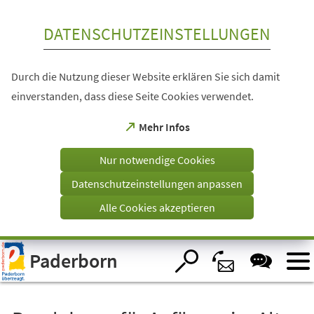
Inhalt anspringen
DATENSCHUTZEINSTELLUNGEN
Durch die Nutzung dieser Website erklären Sie sich damit
einverstanden, dass diese Seite Cookies verwendet.
(Öffnet
Mehr Infos
in
einem
Nur notwendige Cookies
neuen
Tab)
Datenschutzeinstellungen anpassen
Alle Cookies akzeptieren
Visuelle
Paderborn
Assistenzsoftware
öffnen.