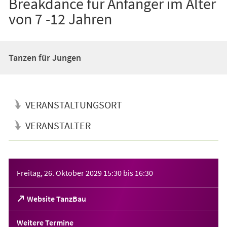
Breakdance für Anfänger im Alter
von 7 -12 Jahren
Tanzen für Jungen
VERANSTALTUNGSORT
VERANSTALTER
Veranstaltungsinformationen
Freitag, 26. Oktober 2029
15:30
bis
16:30
(Öffnet
Website TanzBau
in
einem
Weitere Termine