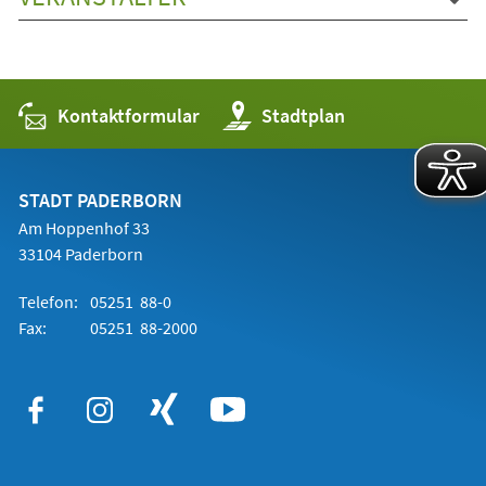
Kontaktformular
(Öffnet
Stadtplan
in
einem
neuen
Tab)
STADT PADERBORN
Am Hoppenhof 33
33104 Paderborn
Telefon:
05251 88-0
Fax:
05251 88-2000