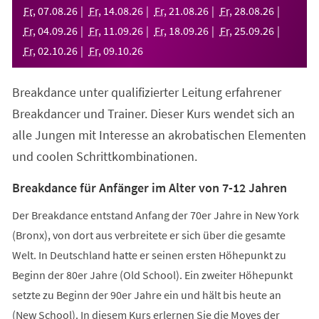
neuen
Fr
,
07
.
08
.
26
Fr
,
14
.
08
.
26
Fr
,
21
.
08
.
26
Fr
,
28
.
08
.
26
Tab)
Fr
,
04
.
09
.
26
Fr
,
11
.
09
.
26
Fr
,
18
.
09
.
26
Fr
,
25
.
09
.
26
Fr
,
02
.
10
.
26
Fr
,
09
.
10
.
26
Breakdance unter qualifizierter Leitung erfahrener
Breakdancer und Trainer. Dieser Kurs wendet sich an
alle Jungen mit Interesse an akrobatischen Elementen
und coolen Schrittkombinationen.
Breakdance für Anfänger im Alter von 7-12 Jahren
Der Breakdance entstand Anfang der 70er Jahre in New York
(Bronx), von dort aus verbreitete er sich über die gesamte
Welt. In Deutschland hatte er seinen ersten Höhepunkt zu
Beginn der 80er Jahre (Old School). Ein zweiter Höhepunkt
setzte zu Beginn der 90er Jahre ein und hält bis heute an
(New School). In diesem Kurs erlernen Sie die Moves der