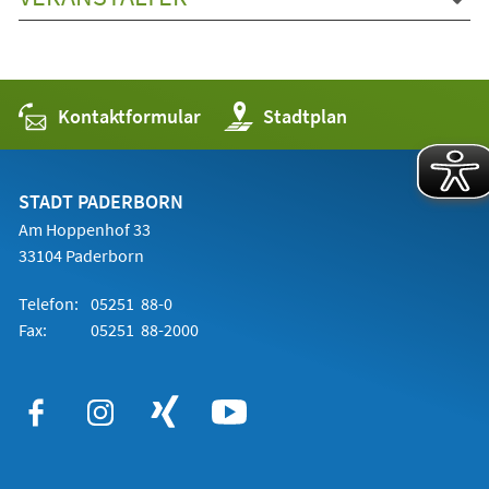
Kontaktformular
(Öffnet
Stadtplan
in
einem
neuen
Tab)
STADT PADERBORN
Am Hoppenhof 33
33104 Paderborn
Telefon:
05251 88-0
Fax:
05251 88-2000