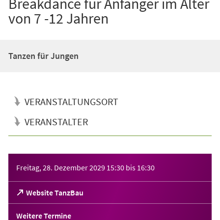
Breakdance für Anfänger im Alter
von 7 -12 Jahren
Tanzen für Jungen
VERANSTALTUNGSORT
VERANSTALTER
Veranstaltungsinformationen
Freitag, 28. Dezember 2029
15:30
bis
16:30
(Öffnet
Website TanzBau
in
einem
Weitere Termine