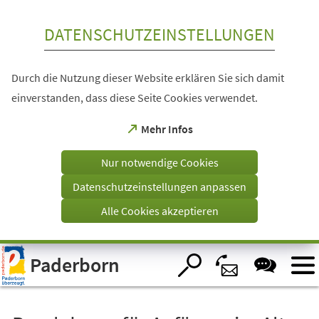
Inhalt anspringen
DATENSCHUTZEINSTELLUNGEN
Durch die Nutzung dieser Website erklären Sie sich damit
einverstanden, dass diese Seite Cookies verwendet.
(Öffnet
Mehr Infos
in
einem
Nur notwendige Cookies
neuen
Tab)
Datenschutzeinstellungen anpassen
Alle Cookies akzeptieren
Visuelle
Paderborn
Assistenzsoftware
öffnen.