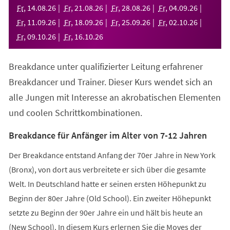
neuen
Fr
,
14
.
08
.
26
Fr
,
21
.
08
.
26
Fr
,
28
.
08
.
26
Fr
,
04
.
09
.
26
Tab)
Fr
,
11
.
09
.
26
Fr
,
18
.
09
.
26
Fr
,
25
.
09
.
26
Fr
,
02
.
10
.
26
Fr
,
09
.
10
.
26
Fr
,
16
.
10
.
26
Breakdance unter qualifizierter Leitung erfahrener
Breakdancer und Trainer. Dieser Kurs wendet sich an
alle Jungen mit Interesse an akrobatischen Elementen
und coolen Schrittkombinationen.
Breakdance für Anfänger im Alter von 7-12 Jahren
Der Breakdance entstand Anfang der 70er Jahre in New York
(Bronx), von dort aus verbreitete er sich über die gesamte
Welt. In Deutschland hatte er seinen ersten Höhepunkt zu
Beginn der 80er Jahre (Old School). Ein zweiter Höhepunkt
setzte zu Beginn der 90er Jahre ein und hält bis heute an
(New School). In diesem Kurs erlernen Sie die Moves der