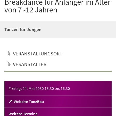
Breakdance für Anfänger im Alter
von 7 -12 Jahren
Tanzen für Jungen
VERANSTALTUNGSORT
VERANSTALTER
Veranstaltungsinformationen
Freitag, 24. Mai 2030
15:30
bis
16:30
(Öffnet
Website TanzBau
in
einem
Weitere Termine