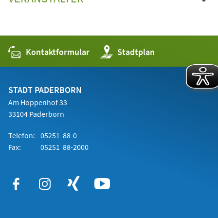
Kontaktformular
(Öffnet
Stadtplan
in
einem
neuen
Tab)
STADT PADERBORN
Am Hoppenhof 33
33104 Paderborn
Telefon:
05251 88-0
Fax:
05251 88-2000