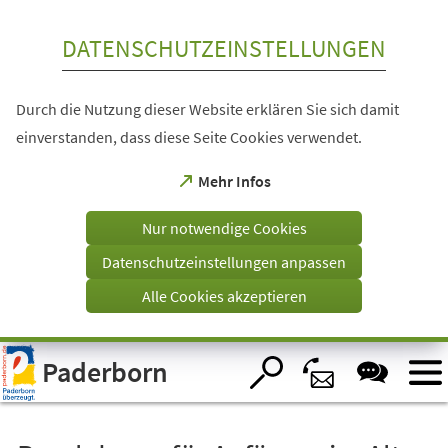
Inhalt anspringen
DATENSCHUTZEINSTELLUNGEN
Durch die Nutzung dieser Website erklären Sie sich damit
einverstanden, dass diese Seite Cookies verwendet.
(Öffnet
Mehr Infos
in
einem
Nur notwendige Cookies
neuen
Tab)
Datenschutzeinstellungen anpassen
Alle Cookies akzeptieren
Visuelle
Paderborn
Assistenzsoftware
öffnen.