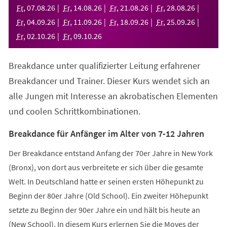
neuen
Fr
,
07
.
08
.
26
Fr
,
14
.
08
.
26
Fr
,
21
.
08
.
26
Fr
,
28
.
08
.
26
Tab)
Fr
,
04
.
09
.
26
Fr
,
11
.
09
.
26
Fr
,
18
.
09
.
26
Fr
,
25
.
09
.
26
Fr
,
02
.
10
.
26
Fr
,
09
.
10
.
26
Breakdance unter qualifizierter Leitung erfahrener
Breakdancer und Trainer. Dieser Kurs wendet sich an
alle Jungen mit Interesse an akrobatischen Elementen
und coolen Schrittkombinationen.
Breakdance für Anfänger im Alter von 7-12 Jahren
Der Breakdance entstand Anfang der 70er Jahre in New York
(Bronx), von dort aus verbreitete er sich über die gesamte
Welt. In Deutschland hatte er seinen ersten Höhepunkt zu
Beginn der 80er Jahre (Old School). Ein zweiter Höhepunkt
setzte zu Beginn der 90er Jahre ein und hält bis heute an
(New School). In diesem Kurs erlernen Sie die Moves der