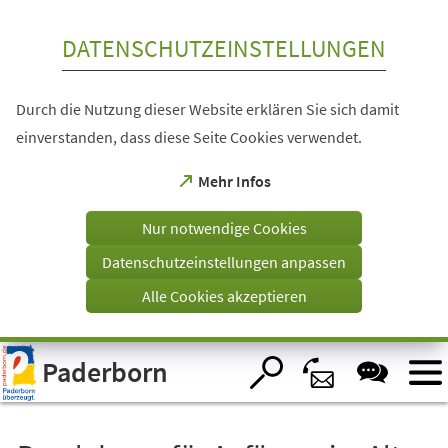
Inhalt anspringen
DATENSCHUTZEINSTELLUNGEN
Durch die Nutzung dieser Website erklären Sie sich damit
einverstanden, dass diese Seite Cookies verwendet.
(Öffnet
Mehr Infos
in
einem
Nur notwendige Cookies
neuen
Tab)
Datenschutzeinstellungen anpassen
Alle Cookies akzeptieren
Visuelle
Paderborn
Assistenzsoftware
öffnen.