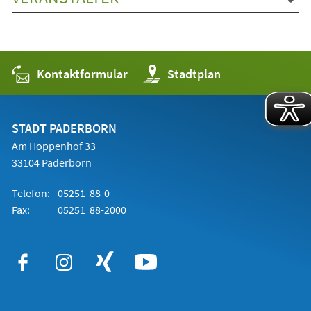
Kontaktformular
(Öffnet
Stadtplan
in
einem
neuen
Tab)
STADT PADERBORN
Am Hoppenhof 33
33104 Paderborn
Telefon:
05251 88-0
Fax:
05251 88-2000