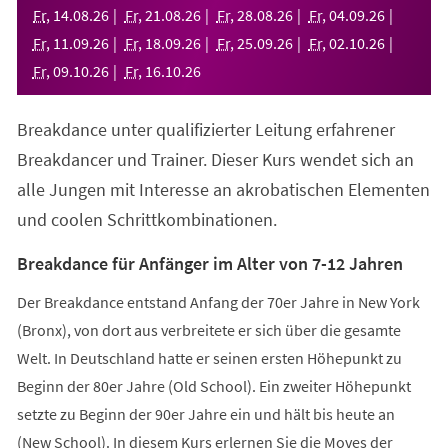
neuen
Fr
,
14
.
08
.
26
Fr
,
21
.
08
.
26
Fr
,
28
.
08
.
26
Fr
,
04
.
09
.
26
Tab)
Fr
,
11
.
09
.
26
Fr
,
18
.
09
.
26
Fr
,
25
.
09
.
26
Fr
,
02
.
10
.
26
Fr
,
09
.
10
.
26
Fr
,
16
.
10
.
26
Breakdance unter qualifizierter Leitung erfahrener
Breakdancer und Trainer. Dieser Kurs wendet sich an
alle Jungen mit Interesse an akrobatischen Elementen
und coolen Schrittkombinationen.
Breakdance für Anfänger im Alter von 7-12 Jahren
Der Breakdance entstand Anfang der 70er Jahre in New York
(Bronx), von dort aus verbreitete er sich über die gesamte
Welt. In Deutschland hatte er seinen ersten Höhepunkt zu
Beginn der 80er Jahre (Old School). Ein zweiter Höhepunkt
setzte zu Beginn der 90er Jahre ein und hält bis heute an
(New School). In diesem Kurs erlernen Sie die Moves der