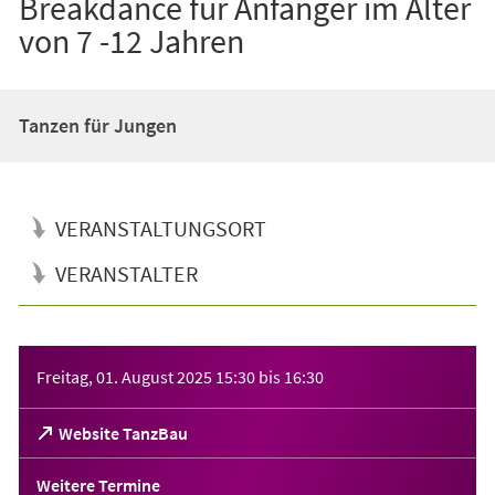
Breakdance für Anfänger im Alter
von 7 -12 Jahren
Tanzen für Jungen
VERANSTALTUNGSORT
VERANSTALTER
Veranstaltungsinformationen
Freitag, 01. August 2025
15:30
bis
16:30
(Öffnet
Website TanzBau
in
einem
Weitere Termine