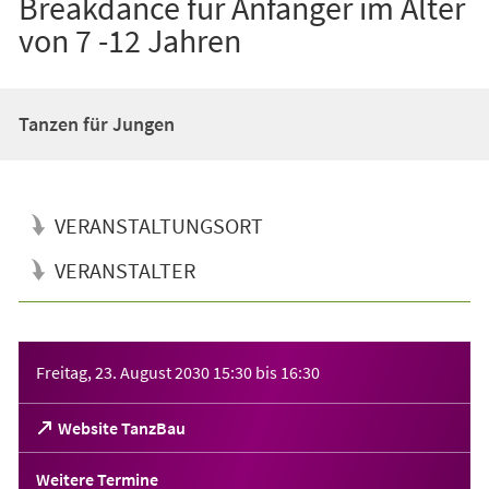
Breakdance für Anfänger im Alter
von 7 -12 Jahren
Tanzen für Jungen
VERANSTALTUNGSORT
VERANSTALTER
Veranstaltungsinformationen
Freitag, 23. August 2030
15:30
bis
16:30
(Öffnet
Website TanzBau
in
einem
Weitere Termine