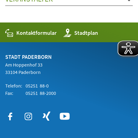
Kontaktformular
(Öffnet
Stadtplan
in
einem
neuen
Tab)
STADT PADERBORN
Am Hoppenhof 33
33104 Paderborn
Telefon:
05251 88-0
Fax:
05251 88-2000