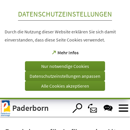
Inhalt anspringen
DATENSCHUTZEINSTELLUNGEN
Durch die Nutzung dieser Website erklären Sie sich damit
einverstanden, dass diese Seite Cookies verwendet.
(Öffnet
Mehr Infos
in
einem
Nur notwendige Cookies
neuen
Tab)
Datenschutzeinstellungen anpassen
Alle Cookies akzeptieren
Visuelle
Paderborn
Assistenzsoftware
öffnen.