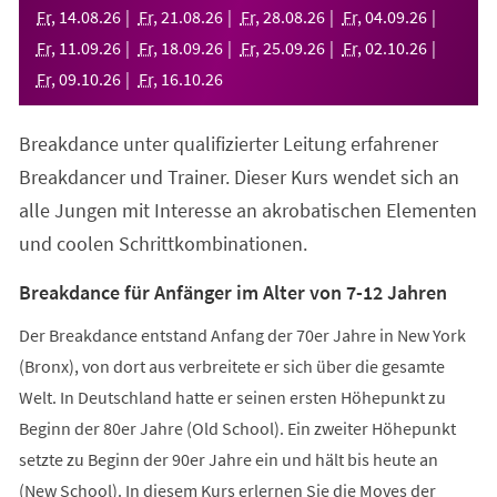
neuen
Fr
,
14
.
08
.
26
Fr
,
21
.
08
.
26
Fr
,
28
.
08
.
26
Fr
,
04
.
09
.
26
Tab)
Fr
,
11
.
09
.
26
Fr
,
18
.
09
.
26
Fr
,
25
.
09
.
26
Fr
,
02
.
10
.
26
Fr
,
09
.
10
.
26
Fr
,
16
.
10
.
26
Breakdance unter qualifizierter Leitung erfahrener
Breakdancer und Trainer. Dieser Kurs wendet sich an
alle Jungen mit Interesse an akrobatischen Elementen
und coolen Schrittkombinationen.
Breakdance für Anfänger im Alter von 7-12 Jahren
Der Breakdance entstand Anfang der 70er Jahre in New York
(Bronx), von dort aus verbreitete er sich über die gesamte
Welt. In Deutschland hatte er seinen ersten Höhepunkt zu
Beginn der 80er Jahre (Old School). Ein zweiter Höhepunkt
setzte zu Beginn der 90er Jahre ein und hält bis heute an
(New School). In diesem Kurs erlernen Sie die Moves der