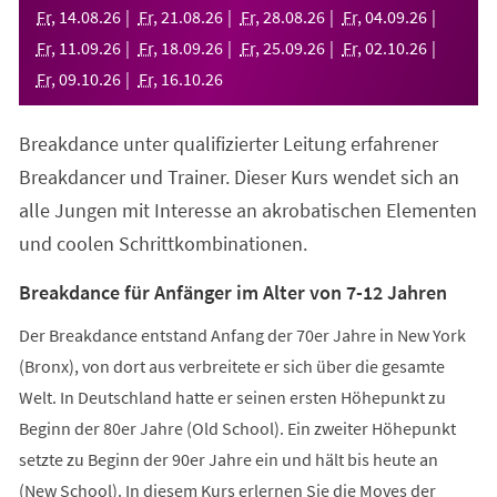
neuen
Fr
,
14
.
08
.
26
Fr
,
21
.
08
.
26
Fr
,
28
.
08
.
26
Fr
,
04
.
09
.
26
Tab)
Fr
,
11
.
09
.
26
Fr
,
18
.
09
.
26
Fr
,
25
.
09
.
26
Fr
,
02
.
10
.
26
Fr
,
09
.
10
.
26
Fr
,
16
.
10
.
26
Breakdance unter qualifizierter Leitung erfahrener
Breakdancer und Trainer. Dieser Kurs wendet sich an
alle Jungen mit Interesse an akrobatischen Elementen
und coolen Schrittkombinationen.
Breakdance für Anfänger im Alter von 7-12 Jahren
Der Breakdance entstand Anfang der 70er Jahre in New York
(Bronx), von dort aus verbreitete er sich über die gesamte
Welt. In Deutschland hatte er seinen ersten Höhepunkt zu
Beginn der 80er Jahre (Old School). Ein zweiter Höhepunkt
setzte zu Beginn der 90er Jahre ein und hält bis heute an
(New School). In diesem Kurs erlernen Sie die Moves der