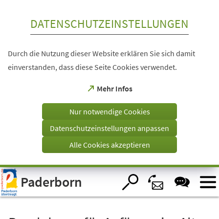
Inhalt anspringen
DATENSCHUTZEINSTELLUNGEN
Durch die Nutzung dieser Website erklären Sie sich damit
einverstanden, dass diese Seite Cookies verwendet.
(Öffnet
Mehr Infos
in
einem
Nur notwendige Cookies
neuen
Tab)
Datenschutzeinstellungen anpassen
Alle Cookies akzeptieren
Visuelle
Paderborn
Assistenzsoftware
öffnen.