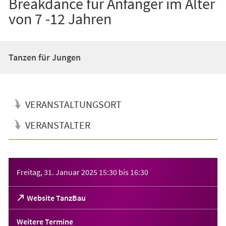
Breakdance für Anfänger im Alter
von 7 -12 Jahren
Tanzen für Jungen
VERANSTALTUNGSORT
VERANSTALTER
Veranstaltungsinformationen
Freitag, 31. Januar 2025
15:30
bis
16:30
(Öffnet
Website TanzBau
in
einem
Weitere Termine