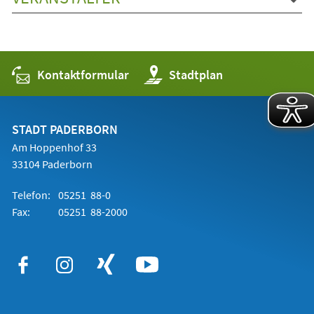
Kontaktformular
(Öffnet
Stadtplan
in
einem
neuen
Tab)
STADT PADERBORN
Am Hoppenhof 33
33104 Paderborn
Telefon:
05251 88-0
Fax:
05251 88-2000