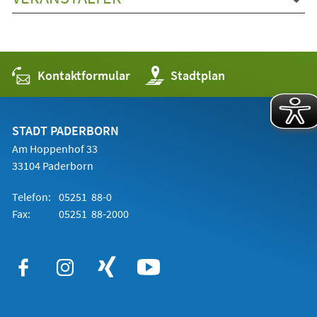
Kontaktformular
(Öffnet
Stadtplan
in
einem
neuen
Tab)
STADT PADERBORN
Am Hoppenhof 33
33104 Paderborn
Telefon:
05251 88-0
Fax:
05251 88-2000