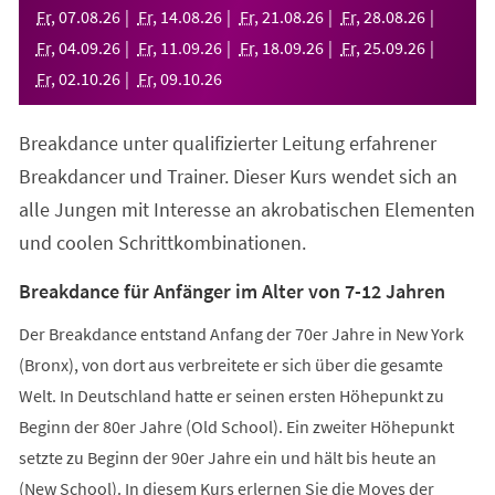
neuen
Fr
,
07
.
08
.
26
Fr
,
14
.
08
.
26
Fr
,
21
.
08
.
26
Fr
,
28
.
08
.
26
Tab)
Fr
,
04
.
09
.
26
Fr
,
11
.
09
.
26
Fr
,
18
.
09
.
26
Fr
,
25
.
09
.
26
Fr
,
02
.
10
.
26
Fr
,
09
.
10
.
26
Breakdance unter qualifizierter Leitung erfahrener
Breakdancer und Trainer. Dieser Kurs wendet sich an
alle Jungen mit Interesse an akrobatischen Elementen
und coolen Schrittkombinationen.
Breakdance für Anfänger im Alter von 7-12 Jahren
Der Breakdance entstand Anfang der 70er Jahre in New York
(Bronx), von dort aus verbreitete er sich über die gesamte
Welt. In Deutschland hatte er seinen ersten Höhepunkt zu
Beginn der 80er Jahre (Old School). Ein zweiter Höhepunkt
setzte zu Beginn der 90er Jahre ein und hält bis heute an
(New School). In diesem Kurs erlernen Sie die Moves der