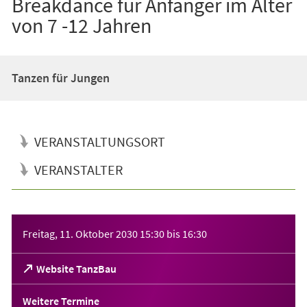
Breakdance für Anfänger im Alter
von 7 -12 Jahren
Tanzen für Jungen
VERANSTALTUNGSORT
VERANSTALTER
Veranstaltungsinformationen
Freitag, 11. Oktober 2030
15:30
bis
16:30
(Öffnet
Website TanzBau
in
einem
Weitere Termine