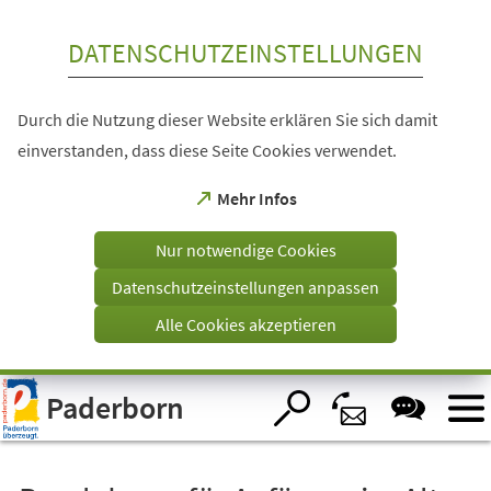
Inhalt anspringen
DATENSCHUTZEINSTELLUNGEN
Durch die Nutzung dieser Website erklären Sie sich damit
einverstanden, dass diese Seite Cookies verwendet.
(Öffnet
Mehr Infos
in
einem
Nur notwendige Cookies
neuen
Tab)
Datenschutzeinstellungen anpassen
Alle Cookies akzeptieren
Visuelle
Paderborn
Assistenzsoftware
öffnen.