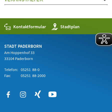
Kontaktformular
(Öffnet
Stadtplan
in
einem
neuen
Tab)
STADT PADERBORN
Am Hoppenhof 33
33104 Paderborn
Telefon:
05251 88-0
Fax:
05251 88-2000