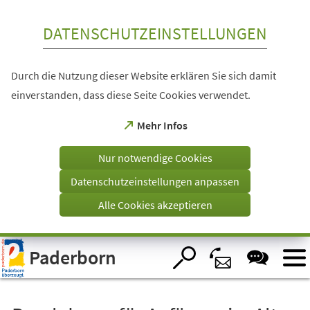
Inhalt anspringen
DATENSCHUTZEINSTELLUNGEN
Durch die Nutzung dieser Website erklären Sie sich damit
einverstanden, dass diese Seite Cookies verwendet.
(Öffnet
Mehr Infos
in
einem
Nur notwendige Cookies
neuen
Tab)
Datenschutzeinstellungen anpassen
Alle Cookies akzeptieren
Visuelle
Paderborn
Assistenzsoftware
öffnen.