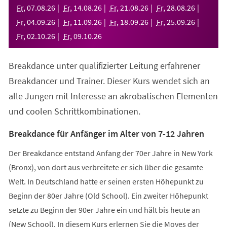
neuen
Fr
,
07
.
08
.
26
Fr
,
14
.
08
.
26
Fr
,
21
.
08
.
26
Fr
,
28
.
08
.
26
Tab)
Fr
,
04
.
09
.
26
Fr
,
11
.
09
.
26
Fr
,
18
.
09
.
26
Fr
,
25
.
09
.
26
Fr
,
02
.
10
.
26
Fr
,
09
.
10
.
26
Breakdance unter qualifizierter Leitung erfahrener
Breakdancer und Trainer. Dieser Kurs wendet sich an
alle Jungen mit Interesse an akrobatischen Elementen
und coolen Schrittkombinationen.
Breakdance für Anfänger im Alter von 7-12 Jahren
Der Breakdance entstand Anfang der 70er Jahre in New York
(Bronx), von dort aus verbreitete er sich über die gesamte
Welt. In Deutschland hatte er seinen ersten Höhepunkt zu
Beginn der 80er Jahre (Old School). Ein zweiter Höhepunkt
setzte zu Beginn der 90er Jahre ein und hält bis heute an
(New School). In diesem Kurs erlernen Sie die Moves der