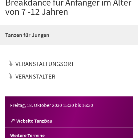
Breakdance für Anfänger im Alter
von 7 -12 Jahren
Tanzen für Jungen
VERANSTALTUNGSORT
VERANSTALTER
Veranstaltungsinformationen
Freitag, 18. Oktober 2030
15:30
bis
16:30
(Öffnet
Website TanzBau
in
einem
Weitere Termine