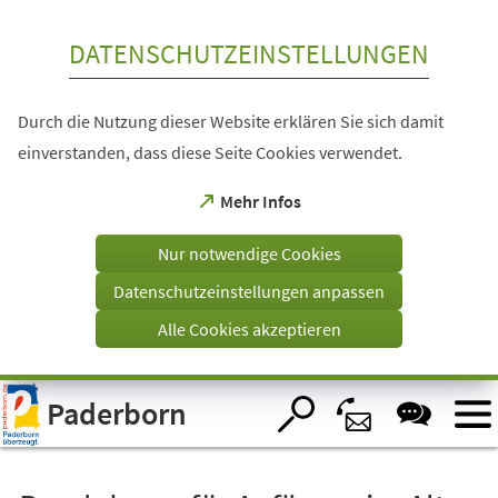
Inhalt anspringen
DATENSCHUTZEINSTELLUNGEN
Durch die Nutzung dieser Website erklären Sie sich damit
einverstanden, dass diese Seite Cookies verwendet.
(Öffnet
Mehr Infos
in
einem
Nur notwendige Cookies
neuen
Tab)
Datenschutzeinstellungen anpassen
Alle Cookies akzeptieren
Visuelle
Paderborn
Assistenzsoftware
öffnen.