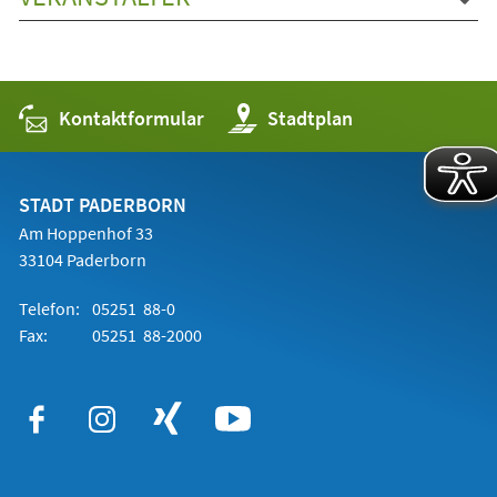
Kontaktformular
(Öffnet
Stadtplan
in
einem
neuen
Tab)
STADT PADERBORN
Am Hoppenhof 33
33104 Paderborn
Telefon:
05251 88-0
Fax:
05251 88-2000