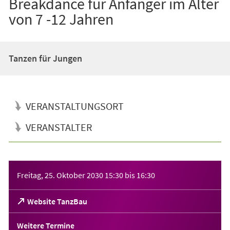
Breakdance für Anfänger im Alter
von 7 -12 Jahren
Tanzen für Jungen
VERANSTALTUNGSORT
VERANSTALTER
Veranstaltungsinformationen
Freitag, 25. Oktober 2030
15:30
bis
16:30
(Öffnet
Website TanzBau
in
einem
Weitere Termine