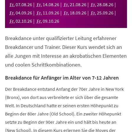
neuen
Fr
,
07
.
08
.
26
Fr
,
14
.
08
.
26
Fr
,
21
.
08
.
26
Fr
,
28
.
08
.
26
Tab)
Fr
,
04
.
09
.
26
Fr
,
11
.
09
.
26
Fr
,
18
.
09
.
26
Fr
,
25
.
09
.
26
Fr
,
02
.
10
.
26
Fr
,
09
.
10
.
26
Breakdance unter qualifizierter Leitung erfahrener
Breakdancer und Trainer. Dieser Kurs wendet sich an
alle Jungen mit Interesse an akrobatischen Elementen
und coolen Schrittkombinationen.
Breakdance für Anfänger im Alter von 7-12 Jahren
Der Breakdance entstand Anfang der 70er Jahre in New York
(Bronx), von dort aus verbreitete er sich über die gesamte
Welt. In Deutschland hatte er seinen ersten Höhepunkt zu
Beginn der 80er Jahre (Old School). Ein zweiter Höhepunkt
setzte zu Beginn der 90er Jahre ein und hält bis heute an
(New School). In diesem Kurs erlernen Sie die Moves der