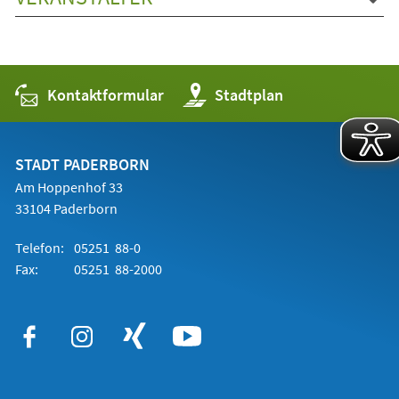
Kontaktformular
(Öffnet
Stadtplan
in
einem
neuen
Tab)
STADT PADERBORN
Am Hoppenhof 33
33104 Paderborn
Telefon:
05251 88-0
Fax:
05251 88-2000