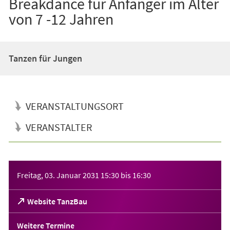
Breakdance für Anfänger im Alter
von 7 -12 Jahren
Tanzen für Jungen
VERANSTALTUNGSORT
VERANSTALTER
Veranstaltungsinformationen
Freitag, 03. Januar 2031
15:30
bis
16:30
(Öffnet
Website TanzBau
in
einem
Weitere Termine