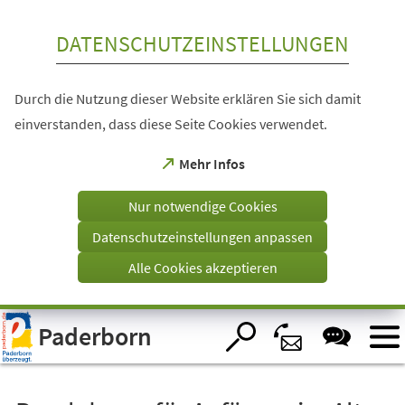
Inhalt anspringen
DATENSCHUTZEINSTELLUNGEN
Durch die Nutzung dieser Website erklären Sie sich damit
einverstanden, dass diese Seite Cookies verwendet.
(Öffnet
Mehr Infos
in
einem
Nur notwendige Cookies
neuen
Tab)
Datenschutzeinstellungen anpassen
Alle Cookies akzeptieren
Visuelle
Paderborn
Assistenzsoftware
öffnen.