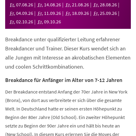
neuen
Fr
,
07
.
08
.
26
Fr
,
14
.
08
.
26
Fr
,
21
.
08
.
26
Fr
,
28
.
08
.
26
Tab)
Fr
,
04
.
09
.
26
Fr
,
11
.
09
.
26
Fr
,
18
.
09
.
26
Fr
,
25
.
09
.
26
Fr
,
02
.
10
.
26
Fr
,
09
.
10
.
26
Breakdance unter qualifizierter Leitung erfahrener
Breakdancer und Trainer. Dieser Kurs wendet sich an
alle Jungen mit Interesse an akrobatischen Elementen
und coolen Schrittkombinationen.
Breakdance für Anfänger im Alter von 7-12 Jahren
Der Breakdance entstand Anfang der 70er Jahre in New York
(Bronx), von dort aus verbreitete er sich über die gesamte
Welt. In Deutschland hatte er seinen ersten Höhepunkt zu
Beginn der 80er Jahre (Old School). Ein zweiter Höhepunkt
setzte zu Beginn der 90er Jahre ein und hält bis heute an
(New School). In diesem Kurs erlernen Sie die Moves der