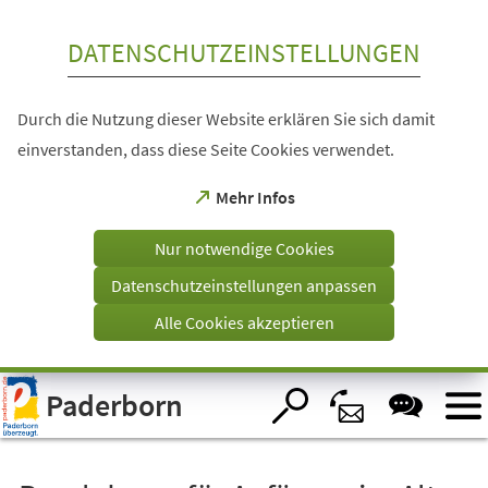
Inhalt anspringen
DATENSCHUTZEINSTELLUNGEN
Durch die Nutzung dieser Website erklären Sie sich damit
einverstanden, dass diese Seite Cookies verwendet.
(Öffnet
Mehr Infos
in
einem
Nur notwendige Cookies
neuen
Tab)
Datenschutzeinstellungen anpassen
Alle Cookies akzeptieren
Visuelle
Paderborn
Assistenzsoftware
öffnen.