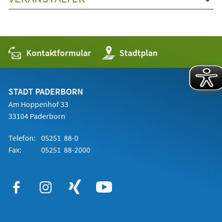
Kontaktformular
(Öffnet
Stadtplan
in
einem
neuen
Tab)
STADT PADERBORN
Am Hoppenhof 33
33104 Paderborn
Telefon:
05251 88-0
Fax:
05251 88-2000