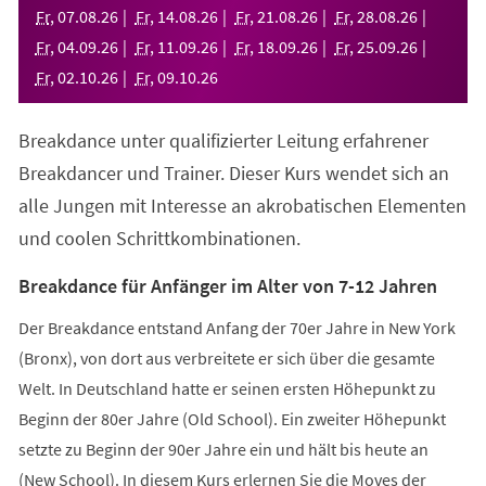
neuen
Fr
,
07
.
08
.
26
Fr
,
14
.
08
.
26
Fr
,
21
.
08
.
26
Fr
,
28
.
08
.
26
Tab)
Fr
,
04
.
09
.
26
Fr
,
11
.
09
.
26
Fr
,
18
.
09
.
26
Fr
,
25
.
09
.
26
Fr
,
02
.
10
.
26
Fr
,
09
.
10
.
26
Breakdance unter qualifizierter Leitung erfahrener
Breakdancer und Trainer. Dieser Kurs wendet sich an
alle Jungen mit Interesse an akrobatischen Elementen
und coolen Schrittkombinationen.
Breakdance für Anfänger im Alter von 7-12 Jahren
Der Breakdance entstand Anfang der 70er Jahre in New York
(Bronx), von dort aus verbreitete er sich über die gesamte
Welt. In Deutschland hatte er seinen ersten Höhepunkt zu
Beginn der 80er Jahre (Old School). Ein zweiter Höhepunkt
setzte zu Beginn der 90er Jahre ein und hält bis heute an
(New School). In diesem Kurs erlernen Sie die Moves der