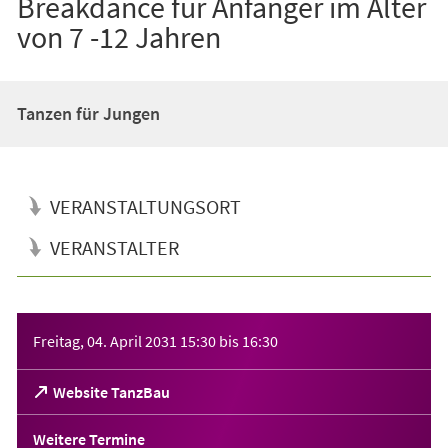
Breakdance für Anfänger im Alter
von 7 -12 Jahren
Tanzen für Jungen
VERANSTALTUNGSORT
VERANSTALTER
Veranstaltungsinformationen
Freitag, 04. April 2031
15:30
bis
16:30
(Öffnet
Website TanzBau
in
einem
Weitere Termine