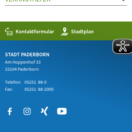
Kontaktformular
(Öffnet
Stadtplan
in
einem
neuen
Tab)
STADT PADERBORN
Am Hoppenhof 33
33104 Paderborn
Telefon:
05251 88-0
Fax:
05251 88-2000