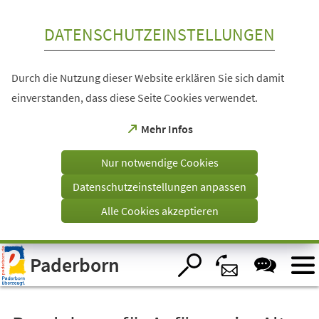
Inhalt anspringen
DATENSCHUTZEINSTELLUNGEN
Durch die Nutzung dieser Website erklären Sie sich damit
einverstanden, dass diese Seite Cookies verwendet.
(Öffnet
Mehr Infos
in
einem
Nur notwendige Cookies
neuen
Tab)
Datenschutzeinstellungen anpassen
Alle Cookies akzeptieren
Visuelle
Paderborn
Assistenzsoftware
öffnen.