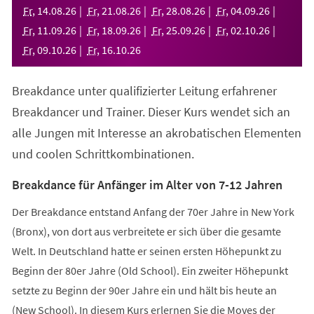
neuen
Fr
,
14
.
08
.
26
Fr
,
21
.
08
.
26
Fr
,
28
.
08
.
26
Fr
,
04
.
09
.
26
Tab)
Fr
,
11
.
09
.
26
Fr
,
18
.
09
.
26
Fr
,
25
.
09
.
26
Fr
,
02
.
10
.
26
Fr
,
09
.
10
.
26
Fr
,
16
.
10
.
26
Breakdance unter qualifizierter Leitung erfahrener
Breakdancer und Trainer. Dieser Kurs wendet sich an
alle Jungen mit Interesse an akrobatischen Elementen
und coolen Schrittkombinationen.
Breakdance für Anfänger im Alter von 7-12 Jahren
Der Breakdance entstand Anfang der 70er Jahre in New York
(Bronx), von dort aus verbreitete er sich über die gesamte
Welt. In Deutschland hatte er seinen ersten Höhepunkt zu
Beginn der 80er Jahre (Old School). Ein zweiter Höhepunkt
setzte zu Beginn der 90er Jahre ein und hält bis heute an
(New School). In diesem Kurs erlernen Sie die Moves der