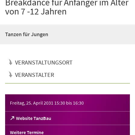
Breakdance für Anfänger im Alter
von 7 -12 Jahren
Tanzen für Jungen
VERANSTALTUNGSORT
VERANSTALTER
Veranstaltungsinformationen
Freitag, 25. April 2031
15:30
bis
16:30
(Öffnet
Website TanzBau
in
einem
Weitere Termine