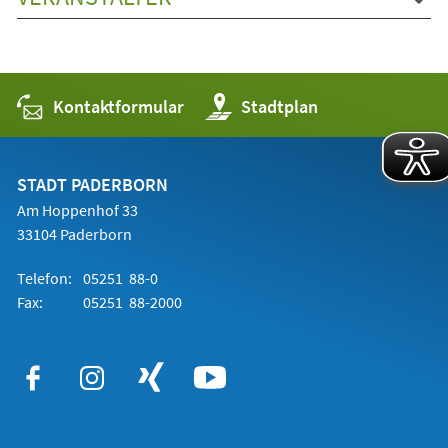
Kontaktformular
(Öffnet
Stadtplan
in
einem
neuen
Tab)
STADT PADERBORN
Am Hoppenhof 33
33104 Paderborn
Telefon:
05251 88-0
Fax:
05251 88-2000