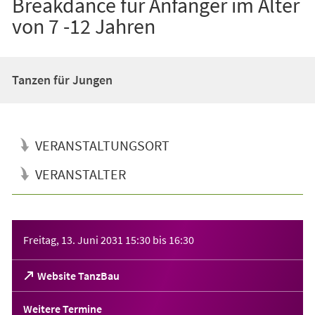
Breakdance für Anfänger im Alter
von 7 -12 Jahren
Tanzen für Jungen
VERANSTALTUNGSORT
VERANSTALTER
Veranstaltungsinformationen
Freitag, 13. Juni 2031
15:30
bis
16:30
(Öffnet
Website TanzBau
in
einem
Weitere Termine