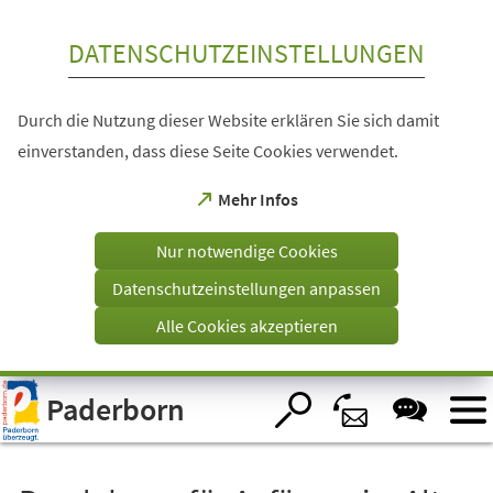
Inhalt anspringen
DATENSCHUTZEINSTELLUNGEN
Durch die Nutzung dieser Website erklären Sie sich damit
einverstanden, dass diese Seite Cookies verwendet.
(Öffnet
Mehr Infos
in
einem
Nur notwendige Cookies
neuen
Tab)
Datenschutzeinstellungen anpassen
Alle Cookies akzeptieren
Visuelle
Paderborn
Assistenzsoftware
öffnen.