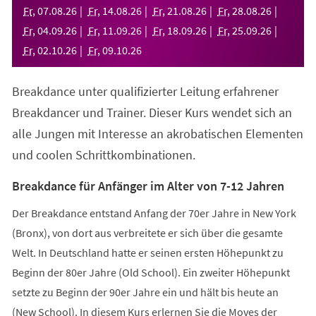
neuen
Fr
,
07
.
08
.
26
Fr
,
14
.
08
.
26
Fr
,
21
.
08
.
26
Fr
,
28
.
08
.
26
Tab)
Fr
,
04
.
09
.
26
Fr
,
11
.
09
.
26
Fr
,
18
.
09
.
26
Fr
,
25
.
09
.
26
Fr
,
02
.
10
.
26
Fr
,
09
.
10
.
26
Breakdance unter qualifizierter Leitung erfahrener
Breakdancer und Trainer. Dieser Kurs wendet sich an
alle Jungen mit Interesse an akrobatischen Elementen
und coolen Schrittkombinationen.
Breakdance für Anfänger im Alter von 7-12 Jahren
Der Breakdance entstand Anfang der 70er Jahre in New York
(Bronx), von dort aus verbreitete er sich über die gesamte
Welt. In Deutschland hatte er seinen ersten Höhepunkt zu
Beginn der 80er Jahre (Old School). Ein zweiter Höhepunkt
setzte zu Beginn der 90er Jahre ein und hält bis heute an
(New School). In diesem Kurs erlernen Sie die Moves der