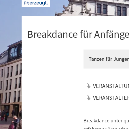
+
1
Breakdance für Anfänger
Tanzen für Junge
VERANSTALTU
VERANSTALTE
Breakdance unter qua
Veranstaltungsinformationen