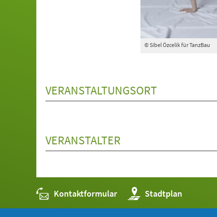
© Sibel Özcelik für TanzBau
VERANSTALTUNGSORT
VERANSTALTER
Kontaktformular
(Öffnet
Stadtplan
in
einem