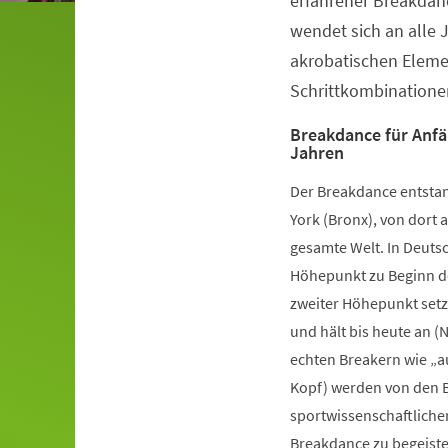
erfahrener Breakdanc
wendet sich an alle 
akrobatischen Elem
Schrittkombinatione
Breakdance für Anfä
Jahren
Der Breakdance entstan
York (Bronx), von dort a
gesamte Welt. In Deutsc
Höhepunkt zu Beginn de
zweiter Höhepunkt setz
und hält bis heute an (
echten Breakern wie „a
Kopf) werden von den B
sportwissenschaftliche
Breakdance zu begeister