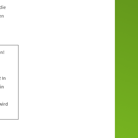
die
en
n!
 In
in
wird