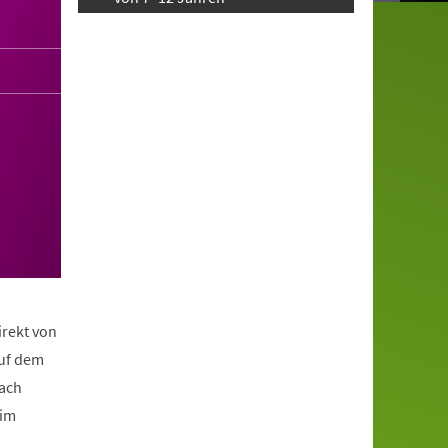
irekt von
auf dem
nach
eim