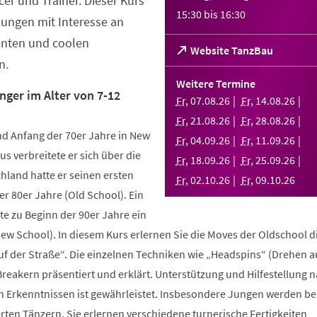
er und Trainer. Dieser Kurs
15:30
bis
16:30
Jungen mit Interesse an
enten und coolen
(Öffnet
Website TanzBau
n.
in
einem
Weitere Termine
neuen
nger im Alter von 7-12
Fr
,
07
.
08
.
26
Fr
,
14
.
08
.
26
Tab)
Fr
,
21
.
08
.
26
Fr
,
28
.
08
.
26
d Anfang der 70er Jahre in New
Fr
,
04
.
09
.
26
Fr
,
11
.
09
.
26
us verbreitete er sich über die
Fr
,
18
.
09
.
26
Fr
,
25
.
09
.
26
hland hatte er seinen ersten
Fr
,
02
.
10
.
26
Fr
,
09
.
10
.
26
r 80er Jahre (Old School). Ein
te zu Beginn der 90er Jahre ein
New School). In diesem Kurs erlernen Sie die Moves der Oldschool d
uf der Straße“. Die einzelnen Techniken wie „Headspins“ (Drehen 
reakern präsentiert und erklärt. Unterstützung und Hilfestellung 
n Erkenntnissen ist gewährleistet. Insbesondere Jungen werden b
ten Tänzern. Sie erlernen verschiedene turnerische Fertigkeiten