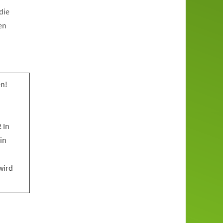
die
en
n!
 In
in
wird