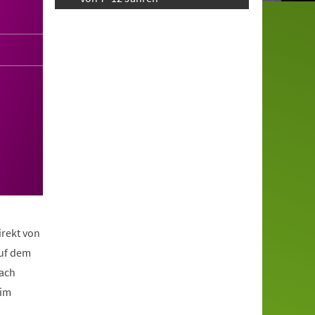
irekt von
auf dem
nach
eim