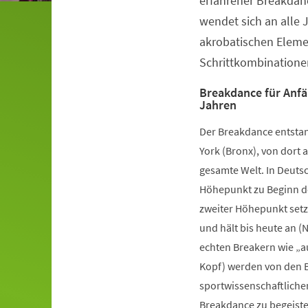
erfahrener Breakdanc
wendet sich an alle 
akrobatischen Elem
Schrittkombinatione
Breakdance für Anfä
Jahren
Der Breakdance entstan
York (Bronx), von dort a
gesamte Welt. In Deutsc
Höhepunkt zu Beginn de
zweiter Höhepunkt setz
und hält bis heute an (
echten Breakern wie „a
Kopf) werden von den B
sportwissenschaftliche
Breakdance zu begeister