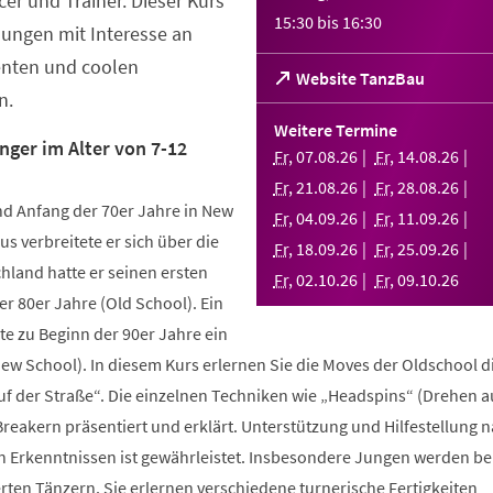
er und Trainer. Dieser Kurs
15:30
bis
16:30
Jungen mit Interesse an
enten und coolen
(Öffnet
Website TanzBau
n.
in
einem
Weitere Termine
neuen
nger im Alter von 7-12
Fr
,
07
.
08
.
26
Fr
,
14
.
08
.
26
Tab)
Fr
,
21
.
08
.
26
Fr
,
28
.
08
.
26
d Anfang der 70er Jahre in New
Fr
,
04
.
09
.
26
Fr
,
11
.
09
.
26
us verbreitete er sich über die
Fr
,
18
.
09
.
26
Fr
,
25
.
09
.
26
hland hatte er seinen ersten
Fr
,
02
.
10
.
26
Fr
,
09
.
10
.
26
r 80er Jahre (Old School). Ein
te zu Beginn der 90er Jahre ein
New School). In diesem Kurs erlernen Sie die Moves der Oldschool d
uf der Straße“. Die einzelnen Techniken wie „Headspins“ (Drehen 
reakern präsentiert und erklärt. Unterstützung und Hilfestellung 
n Erkenntnissen ist gewährleistet. Insbesondere Jungen werden b
ten Tänzern. Sie erlernen verschiedene turnerische Fertigkeiten