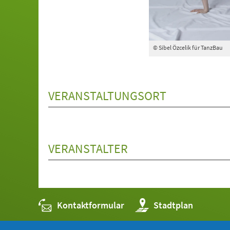
© Sibel Özcelik für TanzBau
VERANSTALTUNGSORT
VERANSTALTER
Kontaktformular
(Öffnet
Stadtplan
in
einem