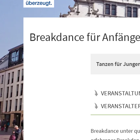
+
1
Breakdance für Anfänger
Tanzen für Junge
VERANSTALTU
VERANSTALTE
Breakdance unter qua
Veranstaltungsinformationen