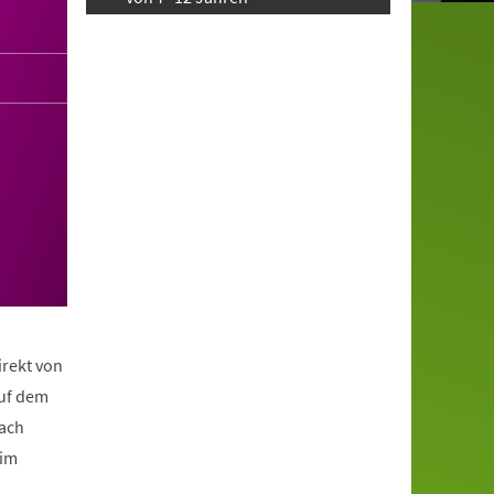
irekt von
auf dem
nach
eim