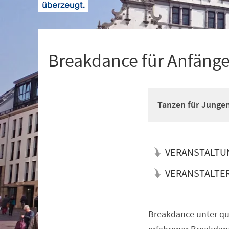
+
1
Breakdance für Anfänger
Tanzen für Junge
VERANSTALTU
VERANSTALTE
Breakdance unter qua
Veranstaltungsinformationen