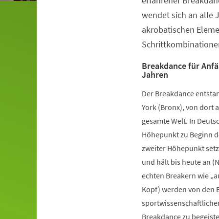
erfahrener Breakdanc
wendet sich an alle 
akrobatischen Elem
Schrittkombinatione
Breakdance für Anfä
Jahren
Der Breakdance entstan
York (Bronx), von dort a
gesamte Welt. In Deutsc
Höhepunkt zu Beginn de
zweiter Höhepunkt setz
und hält bis heute an (
echten Breakern wie „a
Kopf) werden von den B
sportwissenschaftliche
Breakdance zu begeister