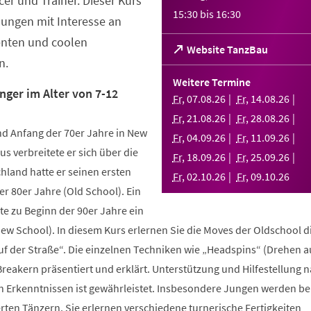
er und Trainer. Dieser Kurs
15:30
bis
16:30
Jungen mit Interesse an
enten und coolen
(Öffnet
Website TanzBau
n.
in
einem
Weitere Termine
neuen
nger im Alter von 7-12
Fr
,
07
.
08
.
26
Fr
,
14
.
08
.
26
Tab)
Fr
,
21
.
08
.
26
Fr
,
28
.
08
.
26
d Anfang der 70er Jahre in New
Fr
,
04
.
09
.
26
Fr
,
11
.
09
.
26
us verbreitete er sich über die
Fr
,
18
.
09
.
26
Fr
,
25
.
09
.
26
hland hatte er seinen ersten
Fr
,
02
.
10
.
26
Fr
,
09
.
10
.
26
r 80er Jahre (Old School). Ein
te zu Beginn der 90er Jahre ein
New School). In diesem Kurs erlernen Sie die Moves der Oldschool d
uf der Straße“. Die einzelnen Techniken wie „Headspins“ (Drehen 
reakern präsentiert und erklärt. Unterstützung und Hilfestellung 
n Erkenntnissen ist gewährleistet. Insbesondere Jungen werden b
ten Tänzern. Sie erlernen verschiedene turnerische Fertigkeiten