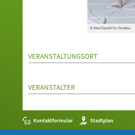
© Sibel Özcelik für TanzBau
VERANSTALTUNGSORT
VERANSTALTER
Kontaktformular
(Öffnet
Stadtplan
in
einem