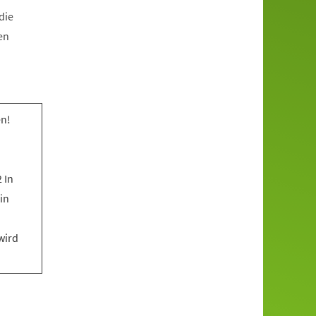
die
en
n!
 In
in
wird