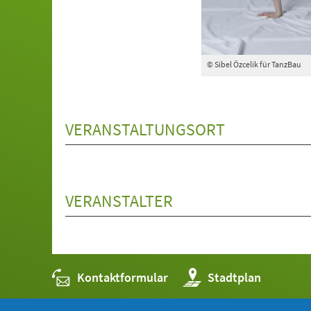
© Sibel Özcelik für TanzBau
VERANSTALTUNGSORT
VERANSTALTER
Kontaktformular
(Öffnet
Stadtplan
in
einem