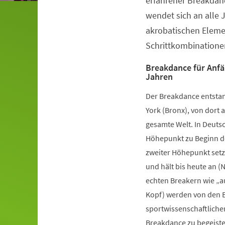
erfahrener Breakdanc
wendet sich an alle 
akrobatischen Elem
Schrittkombinatione
Breakdance für Anfä
Jahren
Der Breakdance entstan
York (Bronx), von dort a
gesamte Welt. In Deutsc
Höhepunkt zu Beginn de
zweiter Höhepunkt setz
und hält bis heute an (
echten Breakern wie „a
Kopf) werden von den B
sportwissenschaftliche
Breakdance zu begeister