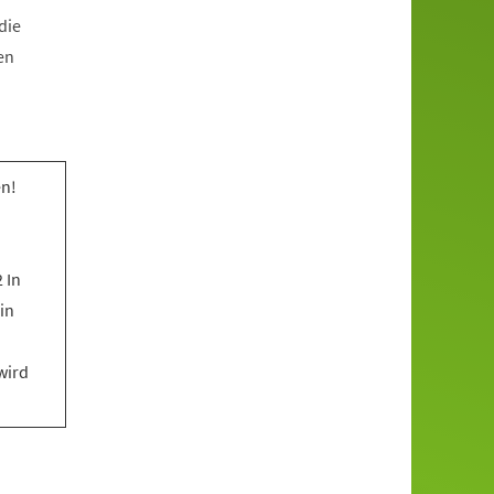
die
en
n!
 In
in
wird