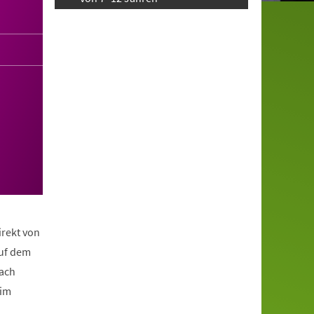
irekt von
auf dem
nach
eim