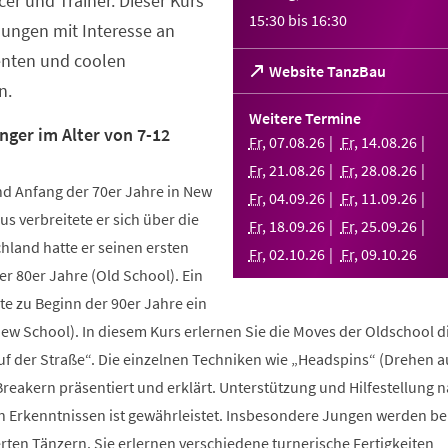
er und Trainer. Dieser Kurs
15:30
bis
16:30
Jungen mit Interesse an
enten und coolen
(Öffnet
Website TanzBau
n.
in
einem
Weitere Termine
neuen
nger im Alter von 7-12
Fr
,
07
.
08
.
26
Fr
,
14
.
08
.
26
Tab)
Fr
,
21
.
08
.
26
Fr
,
28
.
08
.
26
d Anfang der 70er Jahre in New
Fr
,
04
.
09
.
26
Fr
,
11
.
09
.
26
us verbreitete er sich über die
Fr
,
18
.
09
.
26
Fr
,
25
.
09
.
26
hland hatte er seinen ersten
Fr
,
02
.
10
.
26
Fr
,
09
.
10
.
26
r 80er Jahre (Old School). Ein
te zu Beginn der 90er Jahre ein
New School). In diesem Kurs erlernen Sie die Moves der Oldschool d
uf der Straße“. Die einzelnen Techniken wie „Headspins“ (Drehen 
reakern präsentiert und erklärt. Unterstützung und Hilfestellung 
n Erkenntnissen ist gewährleistet. Insbesondere Jungen werden b
ten Tänzern. Sie erlernen verschiedene turnerische Fertigkeiten