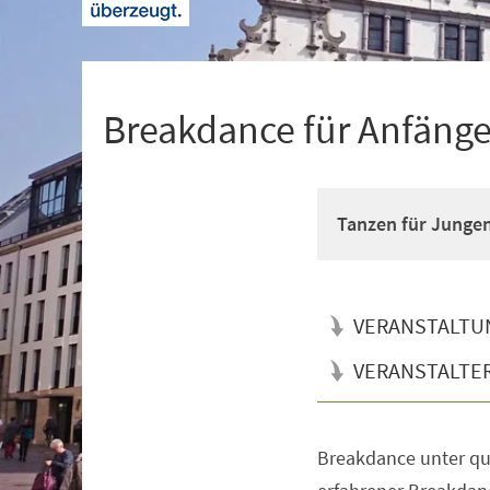
+
1
Breakdance für Anfänger
Tanzen für Junge
VERANSTALTU
VERANSTALTE
Breakdance unter qua
Veranstaltungsinformationen