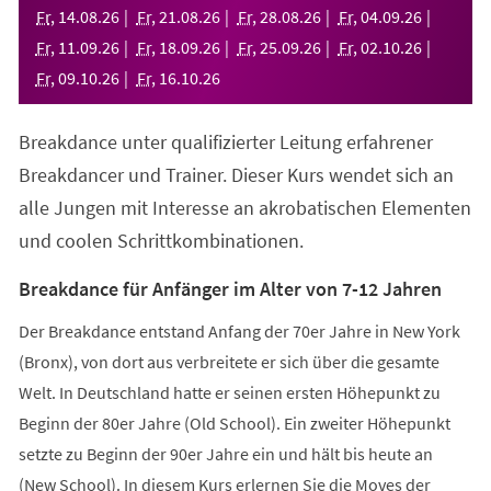
neuen
Fr
,
14
.
08
.
26
Fr
,
21
.
08
.
26
Fr
,
28
.
08
.
26
Fr
,
04
.
09
.
26
Tab)
Fr
,
11
.
09
.
26
Fr
,
18
.
09
.
26
Fr
,
25
.
09
.
26
Fr
,
02
.
10
.
26
Fr
,
09
.
10
.
26
Fr
,
16
.
10
.
26
Breakdance unter qualifizierter Leitung erfahrener
Breakdancer und Trainer. Dieser Kurs wendet sich an
alle Jungen mit Interesse an akrobatischen Elementen
und coolen Schrittkombinationen.
Breakdance für Anfänger im Alter von 7-12 Jahren
Der Breakdance entstand Anfang der 70er Jahre in New York
(Bronx), von dort aus verbreitete er sich über die gesamte
Welt. In Deutschland hatte er seinen ersten Höhepunkt zu
Beginn der 80er Jahre (Old School). Ein zweiter Höhepunkt
setzte zu Beginn der 90er Jahre ein und hält bis heute an
(New School). In diesem Kurs erlernen Sie die Moves der