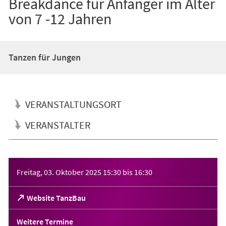
Breakdance für Anfänger im Alter
von 7 -12 Jahren
Tanzen für Jungen
VERANSTALTUNGSORT
VERANSTALTER
Veranstaltungsinformationen
Freitag, 03. Oktober 2025
15:30
bis
16:30
(Öffnet
Website TanzBau
in
einem
Weitere Termine