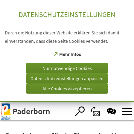
Inhalt anspringen
DATENSCHUTZEINSTELLUNGEN
Durch die Nutzung dieser Website erklären Sie sich damit
einverstanden, dass diese Seite Cookies verwendet.
(Öffnet
Mehr Infos
in
einem
Nur notwendige Cookies
neuen
Tab)
Datenschutzeinstellungen anpassen
Alle Cookies akzeptieren
Visuelle
Paderborn
Assistenzsoftware
öffnen.