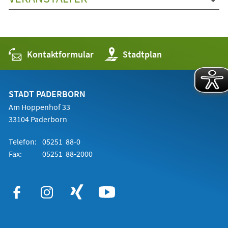
Kontaktformular
(Öffnet
Stadtplan
in
einem
neuen
Tab)
STADT PADERBORN
Am Hoppenhof 33
33104 Paderborn
Telefon:
05251 88-0
Fax:
05251 88-2000