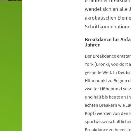
erfahrener Breakdanc
wendet sich an alle 
akrobatischen Elem
Schrittkombinatione
Breakdance für Anfä
Jahren
Der Breakdance entstan
York (Bronx), von dort a
gesamte Welt. In Deutsc
Höhepunkt zu Beginn de
zweiter Höhepunkt setz
und hält bis heute an (
echten Breakern wie „a
Kopf) werden von den B
sportwissenschaftliche
Breakdance zu begeister