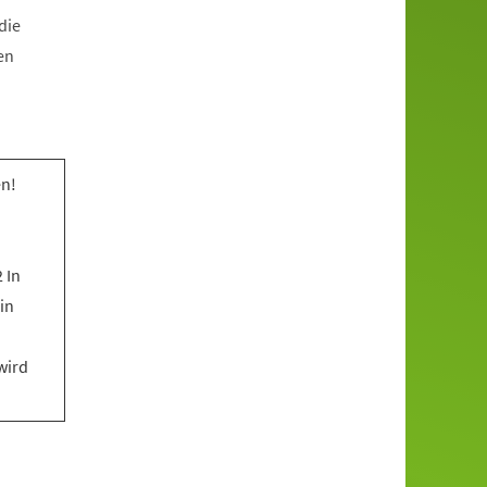
die
en
n!
 In
in
wird