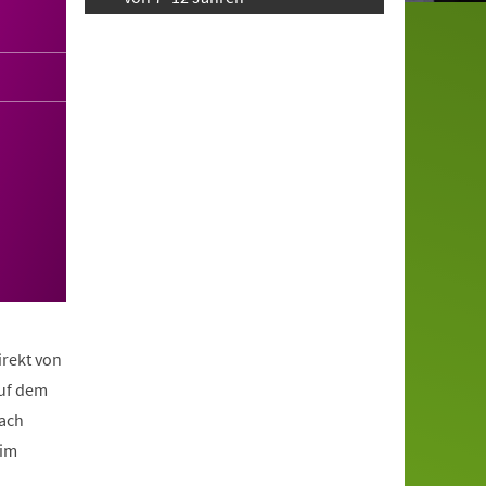
irekt von
auf dem
nach
eim