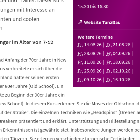
er und Trainer. Dieser Kurs
15:30
bis
16:30
Jungen mit Interesse an
enten und coolen
(Öffnet
Website TanzBau
n.
in
einem
Weitere Termine
neuen
nger im Alter von 7-12
Fr
,
14
.
08
.
26
Fr
,
21
.
08
.
26
Tab)
Fr
,
28
.
08
.
26
Fr
,
04
.
09
.
26
d Anfang der 70er Jahre in New
Fr
,
11
.
09
.
26
Fr
,
18
.
09
.
26
us verbreitete er sich über die
Fr
,
25
.
09
.
26
Fr
,
02
.
10
.
26
hland hatte er seinen ersten
Fr
,
09
.
10
.
26
Fr
,
16
.
10
.
26
r 80er Jahre (Old School). Ein
te zu Beginn der 90er Jahre ein
New School). In diesem Kurs erlernen Sie die Moves der Oldschool d
uf der Straße“. Die einzelnen Techniken wie „Headspins“ (Drehen 
reakern präsentiert und erklärt. Unterstützung und Hilfestellung 
n Erkenntnissen ist gewährleistet. Insbesondere Jungen werden b
ten Tänzern. Sie erlernen verschiedene turnerische Fertigkeiten