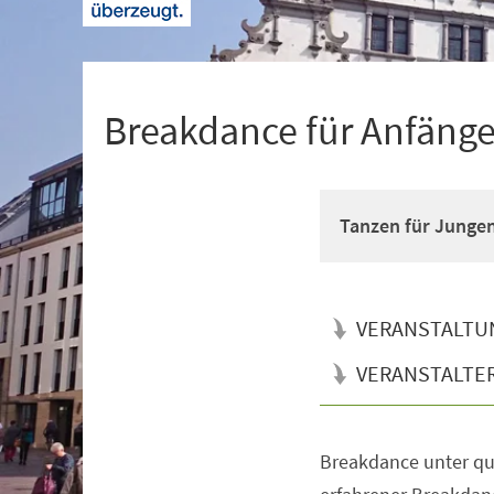
+
1
Breakdance für Anfänger
Tanzen für Junge
VERANSTALTU
VERANSTALTE
Breakdance unter qua
Veranstaltungsinformationen