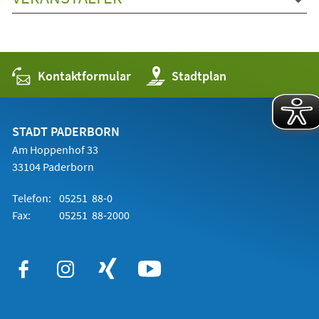
Kontaktformular
(Öffnet
Stadtplan
in
einem
neuen
Tab)
STADT PADERBORN
Am Hoppenhof 33
33104 Paderborn
Telefon:
05251 88-0
Fax:
05251 88-2000