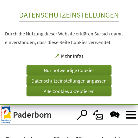
Inhalt anspringen
DATENSCHUTZEINSTELLUNGEN
Durch die Nutzung dieser Website erklären Sie sich damit
einverstanden, dass diese Seite Cookies verwendet.
(Öffnet
Mehr Infos
in
einem
Nur notwendige Cookies
neuen
Tab)
Datenschutzeinstellungen anpassen
Alle Cookies akzeptieren
Visuelle
Paderborn
Assistenzsoftware
öffnen.