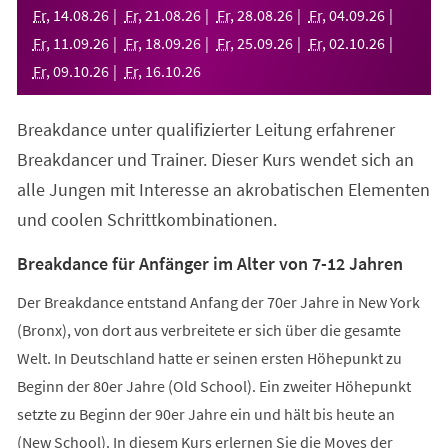
neuen
Fr
,
14
.
08
.
26
Fr
,
21
.
08
.
26
Fr
,
28
.
08
.
26
Fr
,
04
.
09
.
26
Tab)
Fr
,
11
.
09
.
26
Fr
,
18
.
09
.
26
Fr
,
25
.
09
.
26
Fr
,
02
.
10
.
26
Fr
,
09
.
10
.
26
Fr
,
16
.
10
.
26
Breakdance unter qualifizierter Leitung erfahrener
Breakdancer und Trainer. Dieser Kurs wendet sich an
alle Jungen mit Interesse an akrobatischen Elementen
und coolen Schrittkombinationen.
Breakdance für Anfänger im Alter von 7-12 Jahren
Der Breakdance entstand Anfang der 70er Jahre in New York
(Bronx), von dort aus verbreitete er sich über die gesamte
Welt. In Deutschland hatte er seinen ersten Höhepunkt zu
Beginn der 80er Jahre (Old School). Ein zweiter Höhepunkt
setzte zu Beginn der 90er Jahre ein und hält bis heute an
(New School). In diesem Kurs erlernen Sie die Moves der