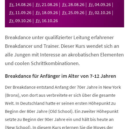
neuen
Fr
,
14
.
08
.
26
Fr
,
21
.
08
.
26
Fr
,
28
.
08
.
26
Fr
,
04
.
09
.
26
Tab)
Fr
,
11
.
09
.
26
Fr
,
18
.
09
.
26
Fr
,
25
.
09
.
26
Fr
,
02
.
10
.
26
Fr
,
09
.
10
.
26
Fr
,
16
.
10
.
26
Breakdance unter qualifizierter Leitung erfahrener
Breakdancer und Trainer. Dieser Kurs wendet sich an
alle Jungen mit Interesse an akrobatischen Elementen
und coolen Schrittkombinationen.
Breakdance für Anfänger im Alter von 7-12 Jahren
Der Breakdance entstand Anfang der 70er Jahre in New York
(Bronx), von dort aus verbreitete er sich über die gesamte
Welt. In Deutschland hatte er seinen ersten Höhepunkt zu
Beginn der 80er Jahre (Old School). Ein zweiter Höhepunkt
setzte zu Beginn der 90er Jahre ein und hält bis heute an
(New School). In diesem Kurs erlernen Sie die Moves der