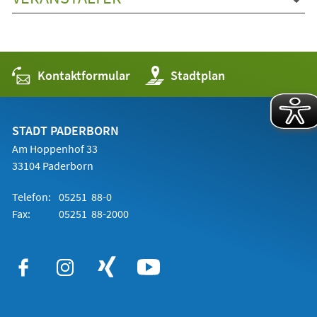
Kontaktformular
(Öffnet
Stadtplan
in
einem
neuen
Tab)
STADT PADERBORN
Am Hoppenhof 33
33104 Paderborn
Telefon:
05251 88-0
Fax:
05251 88-2000