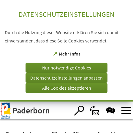
Inhalt anspringen
DATENSCHUTZEINSTELLUNGEN
Durch die Nutzung dieser Website erklären Sie sich damit
einverstanden, dass diese Seite Cookies verwendet.
(Öffnet
Mehr Infos
in
einem
Nur notwendige Cookies
neuen
Tab)
Datenschutzeinstellungen anpassen
Alle Cookies akzeptieren
Visuelle
Paderborn
Assistenzsoftware
öffnen.