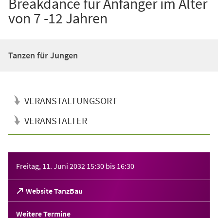
Breakdance für Anfänger im Alter
von 7 -12 Jahren
Tanzen für Jungen
VERANSTALTUNGSORT
VERANSTALTER
Veranstaltungsinformationen
Freitag, 11. Juni 2032
15:30
bis
16:30
(Öffnet
Website TanzBau
in
einem
Weitere Termine