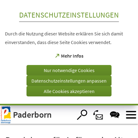
Inhalt anspringen
DATENSCHUTZEINSTELLUNGEN
Durch die Nutzung dieser Website erklären Sie sich damit
einverstanden, dass diese Seite Cookies verwendet.
(Öffnet
Mehr Infos
in
einem
Nur notwendige Cookies
neuen
Tab)
Datenschutzeinstellungen anpassen
Alle Cookies akzeptieren
Visuelle
Paderborn
Assistenzsoftware
öffnen.