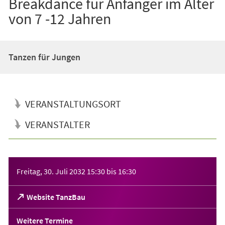
Breakdance für Anfänger im Alter
von 7 -12 Jahren
Tanzen für Jungen
VERANSTALTUNGSORT
VERANSTALTER
Veranstaltungsinformationen
Freitag, 30. Juli 2032
15:30
bis
16:30
(Öffnet
Website TanzBau
in
einem
Weitere Termine