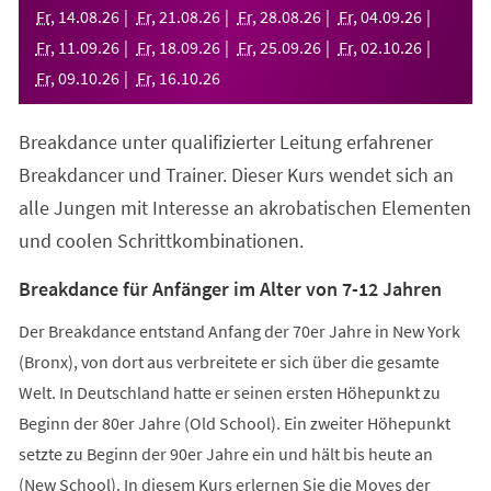
neuen
Fr
,
14
.
08
.
26
Fr
,
21
.
08
.
26
Fr
,
28
.
08
.
26
Fr
,
04
.
09
.
26
Tab)
Fr
,
11
.
09
.
26
Fr
,
18
.
09
.
26
Fr
,
25
.
09
.
26
Fr
,
02
.
10
.
26
Fr
,
09
.
10
.
26
Fr
,
16
.
10
.
26
Breakdance unter qualifizierter Leitung erfahrener
Breakdancer und Trainer. Dieser Kurs wendet sich an
alle Jungen mit Interesse an akrobatischen Elementen
und coolen Schrittkombinationen.
Breakdance für Anfänger im Alter von 7-12 Jahren
Der Breakdance entstand Anfang der 70er Jahre in New York
(Bronx), von dort aus verbreitete er sich über die gesamte
Welt. In Deutschland hatte er seinen ersten Höhepunkt zu
Beginn der 80er Jahre (Old School). Ein zweiter Höhepunkt
setzte zu Beginn der 90er Jahre ein und hält bis heute an
(New School). In diesem Kurs erlernen Sie die Moves der