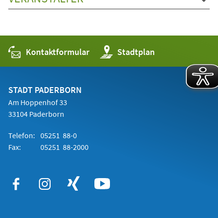
Kontaktformular
(Öffnet
Stadtplan
in
einem
neuen
Tab)
STADT PADERBORN
Am Hoppenhof 33
33104 Paderborn
Telefon:
05251 88-0
Fax:
05251 88-2000