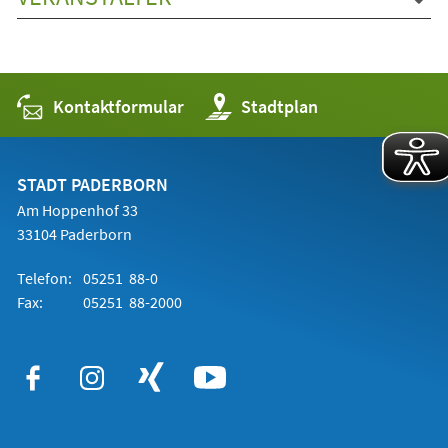
Kontaktformular
(Öffnet
Stadtplan
in
einem
neuen
Tab)
STADT PADERBORN
Am Hoppenhof 33
33104 Paderborn
Telefon:
05251 88-0
Fax:
05251 88-2000