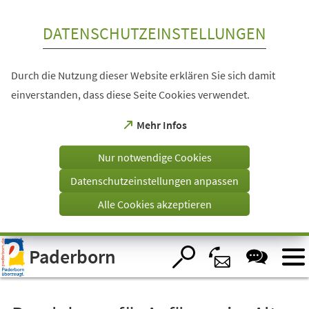
Inhalt anspringen
DATENSCHUTZEINSTELLUNGEN
Durch die Nutzung dieser Website erklären Sie sich damit
einverstanden, dass diese Seite Cookies verwendet.
(Öffnet
Mehr Infos
in
einem
Nur notwendige Cookies
neuen
Tab)
Datenschutzeinstellungen anpassen
Alle Cookies akzeptieren
Visuelle
Paderborn
Assistenzsoftware
öffnen.