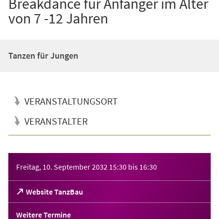
Breakdance für Anfänger im Alter
von 7 -12 Jahren
Tanzen für Jungen
VERANSTALTUNGSORT
VERANSTALTER
Veranstaltungsinformationen
Freitag, 10. September 2032
15:30
bis
16:30
(Öffnet
Website TanzBau
in
einem
Weitere Termine