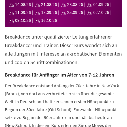
neuen
Fr
,
14
.
08
.
26
Fr
,
21
.
08
.
26
Fr
,
28
.
08
.
26
Fr
,
04
.
09
.
26
Tab)
Fr
,
11
.
09
.
26
Fr
,
18
.
09
.
26
Fr
,
25
.
09
.
26
Fr
,
02
.
10
.
26
Fr
,
09
.
10
.
26
Fr
,
16
.
10
.
26
Breakdance unter qualifizierter Leitung erfahrener
Breakdancer und Trainer. Dieser Kurs wendet sich an
alle Jungen mit Interesse an akrobatischen Elementen
und coolen Schrittkombinationen.
Breakdance für Anfänger im Alter von 7-12 Jahren
Der Breakdance entstand Anfang der 70er Jahre in New York
(Bronx), von dort aus verbreitete er sich über die gesamte
Welt. In Deutschland hatte er seinen ersten Höhepunkt zu
Beginn der 80er Jahre (Old School). Ein zweiter Höhepunkt
setzte zu Beginn der 90er Jahre ein und hält bis heute an
(New School). In diesem Kurs erlernen Sie die Moves der