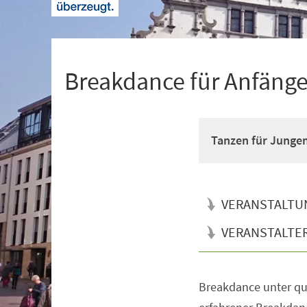
+
1
Breakdance für Anfänger
Tanzen für Junge
VERANSTALTU
VERANSTALTE
Breakdance unter qua
Veranstaltungsinformationen