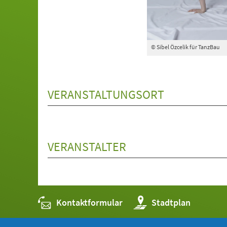
© Sibel Özcelik für TanzBau
VERANSTALTUNGSORT
VERANSTALTER
Kontaktformular
(Öffnet
Stadtplan
in
einem