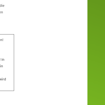
die
en
n!
 In
in
wird