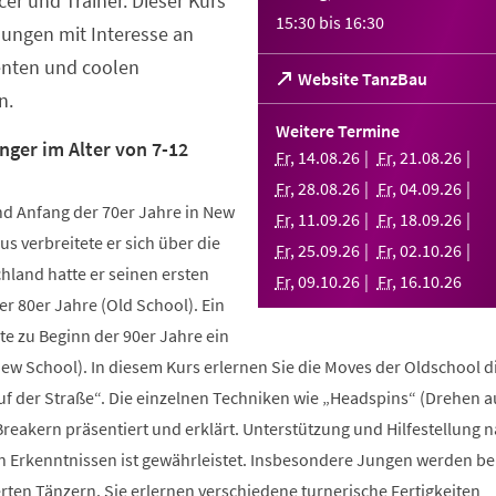
er und Trainer. Dieser Kurs
15:30
bis
16:30
Jungen mit Interesse an
enten und coolen
(Öffnet
Website TanzBau
n.
in
einem
Weitere Termine
neuen
nger im Alter von 7-12
Fr
,
14
.
08
.
26
Fr
,
21
.
08
.
26
Tab)
Fr
,
28
.
08
.
26
Fr
,
04
.
09
.
26
d Anfang der 70er Jahre in New
Fr
,
11
.
09
.
26
Fr
,
18
.
09
.
26
us verbreitete er sich über die
Fr
,
25
.
09
.
26
Fr
,
02
.
10
.
26
hland hatte er seinen ersten
Fr
,
09
.
10
.
26
Fr
,
16
.
10
.
26
r 80er Jahre (Old School). Ein
te zu Beginn der 90er Jahre ein
New School). In diesem Kurs erlernen Sie die Moves der Oldschool d
uf der Straße“. Die einzelnen Techniken wie „Headspins“ (Drehen 
reakern präsentiert und erklärt. Unterstützung und Hilfestellung 
n Erkenntnissen ist gewährleistet. Insbesondere Jungen werden b
ten Tänzern. Sie erlernen verschiedene turnerische Fertigkeiten