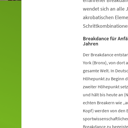
erfahrener Breakdanc
wendet sich an alle 
akrobatischen Elem
Schrittkombinatione
Breakdance für Anfä
Jahren
Der Breakdance entstan
York (Bronx), von dort a
gesamte Welt. In Deutsc
Höhepunkt zu Beginn de
zweiter Höhepunkt setz
und hält bis heute an (
echten Breakern wie „a
Kopf) werden von den B
sportwissenschaftliche
Breakdance zu begeister