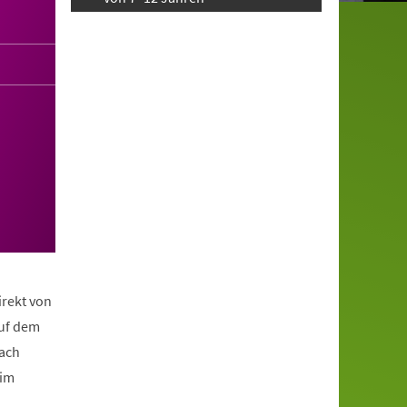
irekt von
auf dem
nach
eim