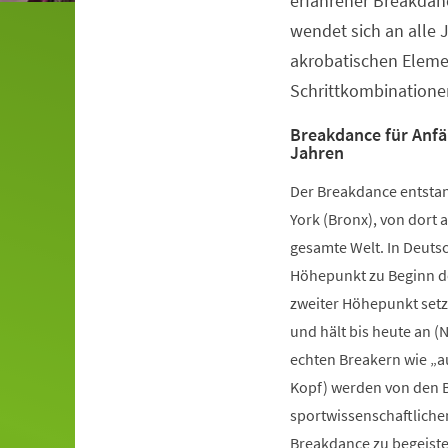
erfahrener Breakdanc
wendet sich an alle 
akrobatischen Elem
Schrittkombinatione
Breakdance für Anfä
Jahren
Der Breakdance entstan
York (Bronx), von dort a
gesamte Welt. In Deutsc
Höhepunkt zu Beginn de
zweiter Höhepunkt setz
und hält bis heute an (
echten Breakern wie „a
Kopf) werden von den B
sportwissenschaftliche
Breakdance zu begeister