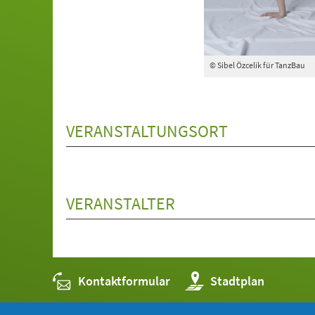
© Sibel Özcelik für TanzBau
VERANSTALTUNGSORT
VERANSTALTER
Kontaktformular
(Öffnet
Stadtplan
in
einem