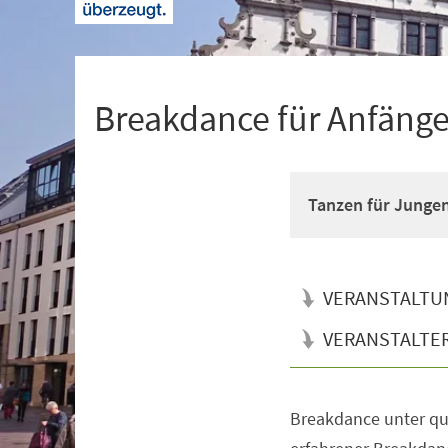
+
1
Breakdance für Anfänger
Tanzen für Junge
VERANSTALTU
VERANSTALTE
Breakdance unter qua
Veranstaltungsinformationen