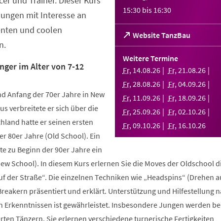
er und Trainer. Dieser Kurs
15:30
bis
16:30
Jungen mit Interesse an
enten und coolen
(Öffnet
Website TanzBau
n.
in
einem
Weitere Termine
neuen
nger im Alter von 7-12
Fr
,
14
.
08
.
26
Fr
,
21
.
08
.
26
Tab)
Fr
,
28
.
08
.
26
Fr
,
04
.
09
.
26
d Anfang der 70er Jahre in New
Fr
,
11
.
09
.
26
Fr
,
18
.
09
.
26
us verbreitete er sich über die
Fr
,
25
.
09
.
26
Fr
,
02
.
10
.
26
hland hatte er seinen ersten
Fr
,
09
.
10
.
26
Fr
,
16
.
10
.
26
r 80er Jahre (Old School). Ein
te zu Beginn der 90er Jahre ein
New School). In diesem Kurs erlernen Sie die Moves der Oldschool d
uf der Straße“. Die einzelnen Techniken wie „Headspins“ (Drehen 
reakern präsentiert und erklärt. Unterstützung und Hilfestellung 
n Erkenntnissen ist gewährleistet. Insbesondere Jungen werden b
ten Tänzern. Sie erlernen verschiedene turnerische Fertigkeiten