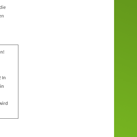
die
en
n!
 In
in
wird