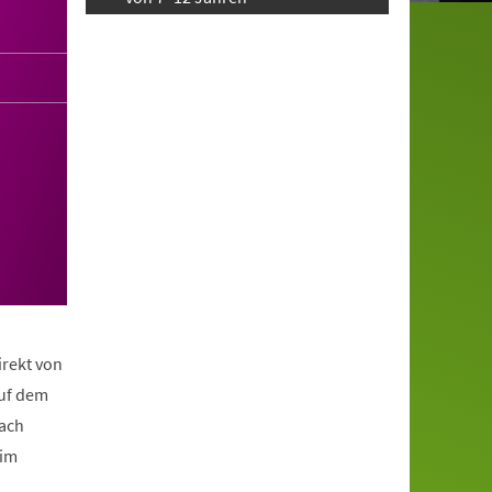
irekt von
auf dem
nach
eim