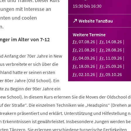
er und Trainer. Dieser Kurs
15:30
bis
16:30
Jungen mit Interesse an
enten und coolen
(Öffnet
Website TanzBau
n.
in
einem
Weitere Termine
neuen
nger im Alter von 7-12
Fr
,
07
.
08
.
26
Fr
,
14
.
08
.
26
Tab)
Fr
,
21
.
08
.
26
Fr
,
28
.
08
.
26
d Anfang der 70er Jahre in New
Fr
,
04
.
09
.
26
Fr
,
11
.
09
.
26
us verbreitete er sich über die
Fr
,
18
.
09
.
26
Fr
,
25
.
09
.
26
hland hatte er seinen ersten
Fr
,
02
.
10
.
26
Fr
,
09
.
10
.
26
r 80er Jahre (Old School). Ein
te zu Beginn der 90er Jahre ein
New School). In diesem Kurs erlernen Sie die Moves der Oldschool d
uf der Straße“. Die einzelnen Techniken wie „Headspins“ (Drehen 
reakern präsentiert und erklärt. Unterstützung und Hilfestellung 
n Erkenntnissen ist gewährleistet. Insbesondere Jungen werden b
ten Tänzern. Sie erlernen verschiedene turnerische Fertigkeiten