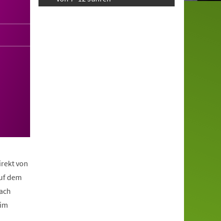
irekt von
auf dem
nach
eim