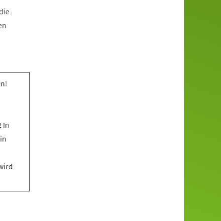
die
en
n!
 In
in
wird