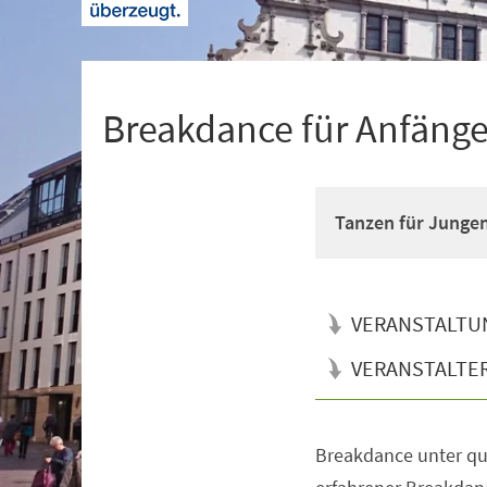
+
1
Breakdance für Anfänger
Tanzen für Junge
VERANSTALTU
VERANSTALTE
Breakdance unter qua
Veranstaltungsinformationen