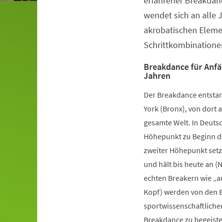
erfahrener Breakdanc
wendet sich an alle 
akrobatischen Elem
Schrittkombinatione
Breakdance für Anfä
Jahren
Der Breakdance entstan
York (Bronx), von dort a
gesamte Welt. In Deutsc
Höhepunkt zu Beginn de
zweiter Höhepunkt setz
und hält bis heute an (
echten Breakern wie „a
Kopf) werden von den B
sportwissenschaftliche
Breakdance zu begeister