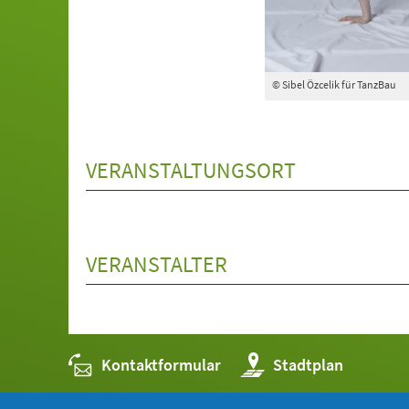
© Sibel Özcelik für TanzBau
VERANSTALTUNGSORT
VERANSTALTER
Kontaktformular
(Öffnet
Stadtplan
in
einem