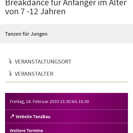
Breakdance für Anfänger im Alter
von 7 -12 Jahren
Tanzen für Jungen
VERANSTALTUNGSORT
VERANSTALTER
Veranstaltungsinformationen
Freitag, 18. Februar 2033
15:30
bis
16:30
(Öffnet
Website TanzBau
in
einem
Weitere Termine