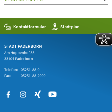
Kontaktformular
(Öffnet
Stadtplan
in
einem
neuen
Tab)
STADT PADERBORN
Am Hoppenhof 33
33104 Paderborn
Telefon:
05251 88-0
Fax:
05251 88-2000