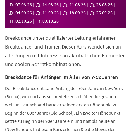
neuen
Fr
,
07
.
08
.
26
Fr
,
14
.
08
.
26
Fr
,
21
.
08
.
26
Fr
,
28
.
08
.
26
Tab)
Fr
,
04
.
09
.
26
Fr
,
11
.
09
.
26
Fr
,
18
.
09
.
26
Fr
,
25
.
09
.
26
Fr
,
02
.
10
.
26
Fr
,
09
.
10
.
26
Breakdance unter qualifizierter Leitung erfahrener
Breakdancer und Trainer. Dieser Kurs wendet sich an
alle Jungen mit Interesse an akrobatischen Elementen
und coolen Schrittkombinationen.
Breakdance für Anfänger im Alter von 7-12 Jahren
Der Breakdance entstand Anfang der 70er Jahre in New York
(Bronx), von dort aus verbreitete er sich über die gesamte
Welt. In Deutschland hatte er seinen ersten Höhepunkt zu
Beginn der 80er Jahre (Old School). Ein zweiter Höhepunkt
setzte zu Beginn der 90er Jahre ein und hält bis heute an
(New School). In diesem Kurs erlernen Sie die Moves der