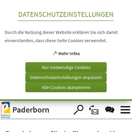
Inhalt anspringen
DATENSCHUTZEINSTELLUNGEN
Durch die Nutzung dieser Website erklären Sie sich damit
einverstanden, dass diese Seite Cookies verwendet.
(Öffnet
Mehr Infos
in
einem
Nur notwendige Cookies
neuen
Tab)
Datenschutzeinstellungen anpassen
Alle Cookies akzeptieren
Visuelle
Paderborn
Assistenzsoftware
öffnen.